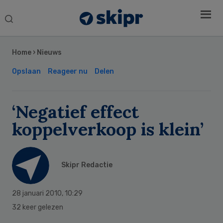
Search
this
Secondary
website
Sidebar
Home
›
Nieuws
Opslaan
Reageer nu
Delen
‘Negatief effect
koppelverkoop is klein’
Skipr Redactie
28 januari 2010
,
10:29
32 keer gelezen