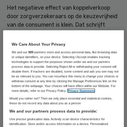
Het negatieve effect van koppelverkoop
door zorgverzekeraars op de keuzevrijheid
van de consument is klein. Dat schrijft
minister Ab Klink van VWS aan de Tweede
Kamer. Klink baseert zich op een rapport
We Care About Your Privacy
van de Nederlandse Zorgautoriteit (NZa).
We and our
889
partners store and access personal data, like browsing data
or unique identifiers, on your device. Selecting I Accept enables tracking
technologies to support the purposes shown under we and our partners
Koppelverkoop
process data to provide. Selecting Reject All or withdrawing your consent will
disable them. If trackers are disabled, some content and ads you see may not
be as relevant to you. You can resurface this menu to change your choices or
withdraw consent at any time by clicking the Manage Preferences link on the
Verzekeraars mogen zelf bepalen of zij hun
bottom of the webpage. Your choices will have effect within our Website. For
aanvullende polissen koppelen aan de
more details, refer to our Privacy Policy.
Privacy Statement
Would you rather not? Then we only place essential and statistical cookies,
basispolis. Als zij de aanvullende verzekering
these do not record any data about you as a person
los aanbieden, mogen ze hier ook een
We and our partners process data to provide:
toeslag voor vragen. Uit onderzoek van de
Use precise geolocation data. Actively scan device characteristics for
identification. Store and/or access information on a device. Personalised
Consumentenbond blijkt dat er bij 24 van de