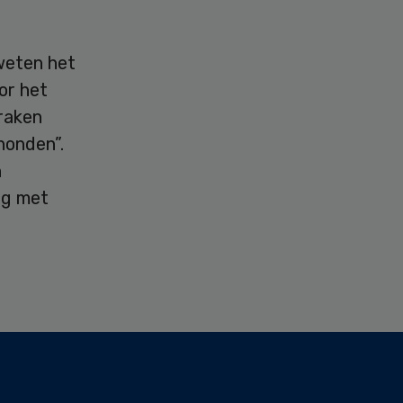
weten het
oor het
raken
honden”.
n
ng met