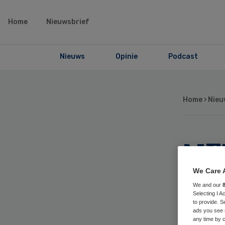
Home
Nieuwsbrief
Nieuws
Opinie
Podcast
Home
›
Nieu
NFK
ges
We Care 
We and our
Selecting I 
ka
to provide. S
ads you see 
any time by c