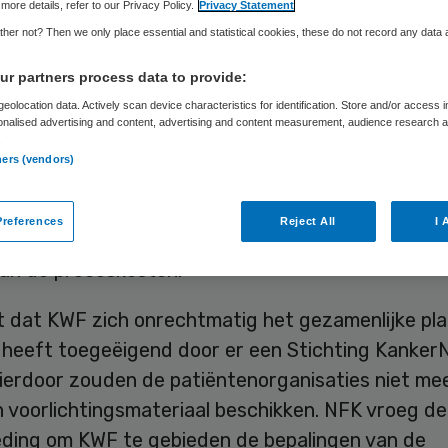
more details, refer to our Privacy Policy.
Privacy Statement
her not? Then we only place essential and statistical cookies, these do not record any data
Skipr Redactie
22 september 2017
,
12:02
51 keer gelezen
r partners process data to provide:
eolocation data. Actively scan device characteristics for identification. Store and/or access 
onalised advertising and content, advertising and content measurement, audience research 
.
bank Amsterdam heeft NFK in het ongelijk gesteld
ners (vendors)
ing dat de organisatie had aangespannen tegen 
trijding over het platform Kanker.nl. De rechter 
references
Reject All
I 
en van NFK af en veroordeelt de koepelorganisati
van de proceskosten.
t dat KWF zich onrechtmatig het gezamenlijke pl
l heeft toegeëigend door er een Stichting Kanker
ierdoor zouden de patiëntenorganisaties niet me
 voorlichtingsmateriaal beschikken. NFK vroeg de
geding om KWF te gebieden de bepalingen van de