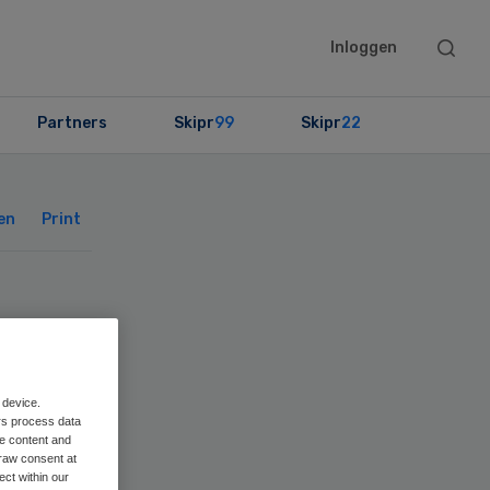
Searc
Inloggen
this
websit
Partners
Skipr
99
Skipr
22
Primary
Sidebar
en
Print
 device.
rs process data
me content and
raw consent at
ect within our