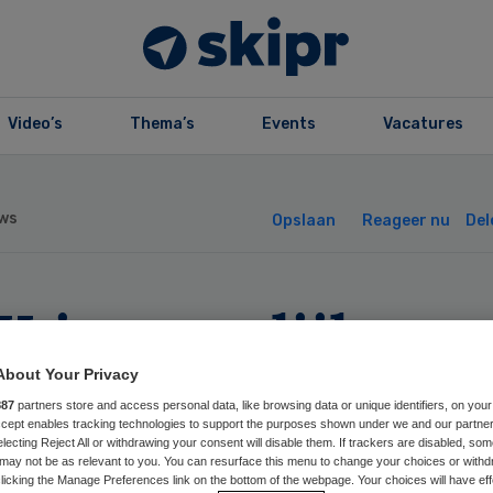
Video’s
Thema’s
Events
Vacatures
ws
Opslaan
Reageer nu
Del
 in ongelijk
teld over
About Your Privacy
887
partners store and access personal data, like browsing data or unique identifiers, on your
Accept enables tracking technologies to support the purposes shown under we and our partne
nkerplatform
electing Reject All or withdrawing your consent will disable them. If trackers are disabled, so
may not be as relevant to you. You can resurface this menu to change your choices or withd
licking the Manage Preferences link on the bottom of the webpage. Your choices will have eff