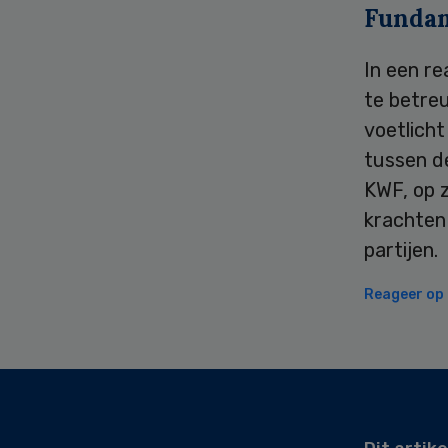
Fundam
In een re
te betreu
voetlich
tussen d
KWF, op z
krachten
partijen.
Reageer op d
Secondary
Sidebar