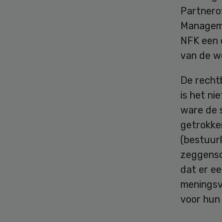
Partnero
Manageme
NFK een 
van de we
De recht
is het ni
ware de s
getrokken
(bestuurl
zeggensc
dat er e
meningsve
voor hun