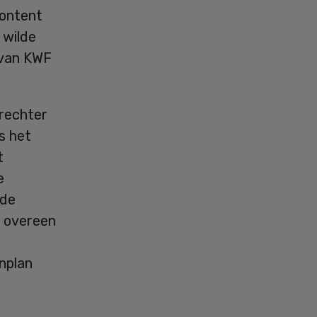
Content
 wilde
 van KWF
 rechter
s het
t
e
 de
 overeen
nplan