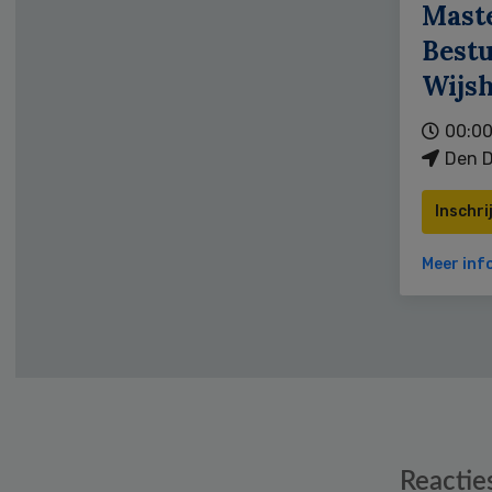
Mast
Bestu
Wijs
00:00
Den D
Inschri
Meer inf
Reader
Reactie