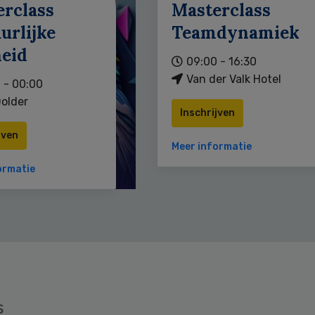
erclass
Masterclass
urlijke
Teamdynamiek
heid
09:00 - 16:30
Van der Valk Hotel
 - 00:00
older
Inschrijven
jven
Meer informatie
ormatie
s