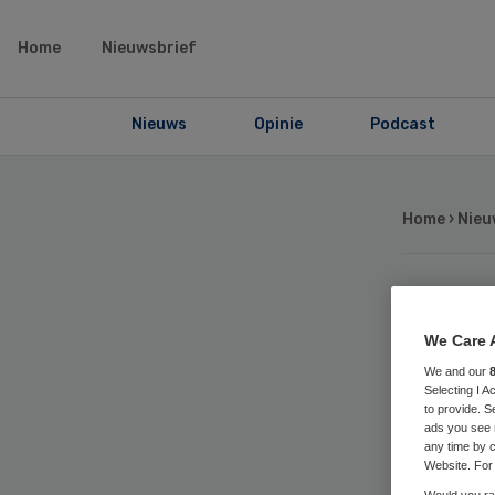
Home
Nieuwsbrief
Nieuws
Opinie
Podcast
Home
›
Nieu
Nie
We Care 
Ge
We and our
Selecting I 
to provide. S
ads you see 
any time by c
Website. For 
Would you rat