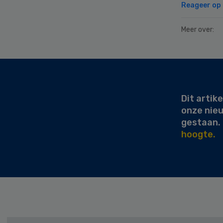
Reageer op d
Meer over:
Secondary
Sidebar
Dit artike
onze nie
gestaan.
hoogte.