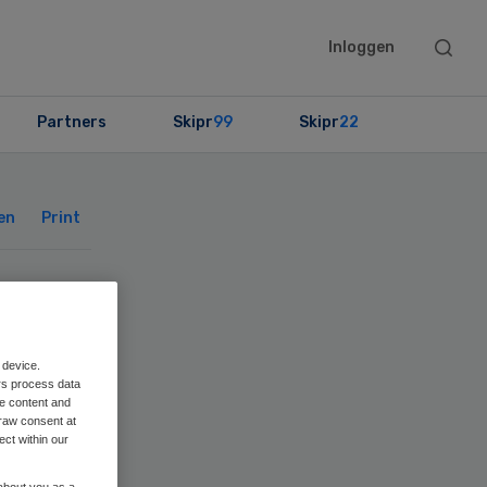
Searc
Inloggen
this
websit
Partners
Skipr
99
Skipr
22
Primary
Sidebar
en
Print
ij
 device.
rs process data
me content and
raw consent at
ect within our
 about you as a