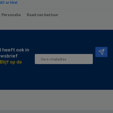
it artikel
Personalia
Raad van bestuur
l heeft ook in
uwsbrief
Blijf op de