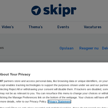
Video’s
Thema’s
Events
Vacatures
ws
Opslaan
Reageer nu
Del
uw bestuurslid b
About Your Privacy
lre ziekenhuizen
887
partners store and access personal data, like browsing data or unique identifiers, on your
Accept enables tracking technologies to support the purposes shown under we and our partne
electing Reject All or withdrawing your consent will disable them. If trackers are disabled, so
may not be as relevant to you. You can resurface this menu to change your choices or withd
licking the Manage Preferences link on the bottom of the webpage. Your choices will have eff
more details, refer to our Privacy Policy.
Privacy Statement
her not? Then we only place essential and statistical cookies, these do not record any data