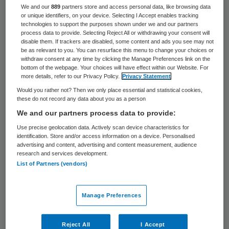
We and our
889
partners store and access personal data, like browsing data
Ton Hazekamp gaat op 1 juni van start als
or unique identifiers, on your device. Selecting I Accept enables tracking
technologies to support the purposes shown under we and our partners
bestuurder van zorggroep Pantein. Samen
process data to provide. Selecting Reject All or withdrawing your consent will
disable them. If trackers are disabled, some content and ads you see may not
met Pauline Terwijn, bestuursvoorzitter,
be as relevant to you. You can resurface this menu to change your choices or
vormt hij vanaf dat moment de raad van
withdraw consent at any time by clicking the Manage Preferences link on the
bottom of the webpage. Your choices will have effect within our Website. For
bestuur van Pantein.
more details, refer to our Privacy Policy.
Privacy Statement
Would you rather not? Then we only place essential and statistical cookies,
Hazekamp heeft ruime ervaring in de zorg
these do not record any data about you as a person
We and our partners process data to provide:
en financiën, zo meldt Pantein. Hij werkte
Use precise geolocation data. Actively scan device characteristics for
eerder bij diverse algemene ziekenhuizen en
identification. Store and/or access information on a device. Personalised
een academisch centrum, onder meer
advertising and content, advertising and content measurement, audience
research and services development.
Radboudumc en het Antonius Ziekenhuis.
List of Partners (vendors)
Op dit moment is hij financieel directeur bij
Alrijne Zorggroep.
Manage Preferences
“Met de benoeming van Hazekamp trekken
Reject All
I Accept