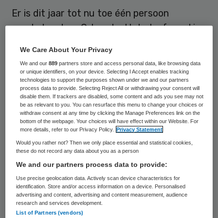
Er is dit jaar tot nu toe één persoon
overleden door Q-koorts. Het sterfgeval is
deze week aan het Rijksinstituut voor
We Care About Your Privacy
Volksgezondheid en Milieu (RIVM) gemeld.
We and our
889
partners store and access personal data, like browsing data
De patiënt leed aan chronische Q-koorts en
or unique identifiers, on your device. Selecting I Accept enables tracking
technologies to support the purposes shown under we and our partners
had ook andere medische problemen, aldus
process data to provide. Selecting Reject All or withdrawing your consent will
disable them. If trackers are disabled, some content and ads you see may not
de officiële verklaring. Sinds 2007 zijn er
be as relevant to you. You can resurface this menu to change your choices or
negentien mensen overleden door Q-koorts,
withdraw consent at any time by clicking the Manage Preferences link on the
bottom of the webpage. Your choices will have effect within our Website. For
zei een RIVM-woordvoerder donderdag
more details, refer to our Privacy Policy.
Privacy Statement
desgevraagd.
Would you rather not? Then we only place essential and statistical cookies,
these do not record any data about you as a person
We and our partners process data to provide:
Afname meldingen
Use precise geolocation data. Actively scan device characteristics for
identification. Store and/or access information on a device. Personalised
advertising and content, advertising and content measurement, audience
Het aantal nieuwe ziektemeldingen neemt
research and services development.
door de ruimingen op besmette
List of Partners (vendors)