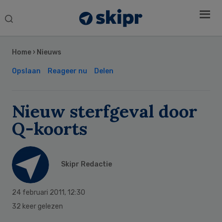
Search
this
Secondary
website
Sidebar
Home
›
Nieuws
Opslaan
Reageer nu
Delen
Nieuw sterfgeval door
Q-koorts
Skipr Redactie
24 februari 2011
,
12:30
32 keer gelezen