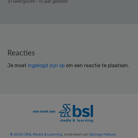
31 weergaven
· 15 jaar geleden
Reader
Reacties
Interactions
Je moet
ingelogd zijn op
om een reactie te plaatsen.
© 2026 | BSL Media & Learning
, onderdeel van
Springer Nature