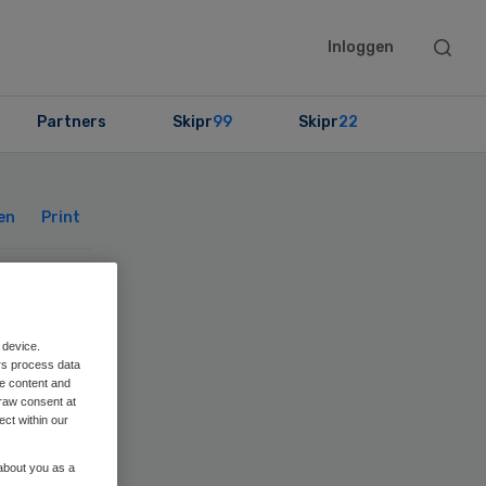
Searc
Inloggen
this
websit
Partners
Skipr
99
Skipr
22
Primary
Sidebar
en
Print
g
 device.
ohn
rs process data
me content and
raw consent at
ect within our
 about you as a