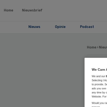
Home
Nieuwsbrief
Nieuws
Opinie
Podcast
Home
›
Nieu
Ni
We Care 
We and our
vo
Selecting I 
to provide. S
ads you see 
any time by c
Website. For 
Would you rat
person