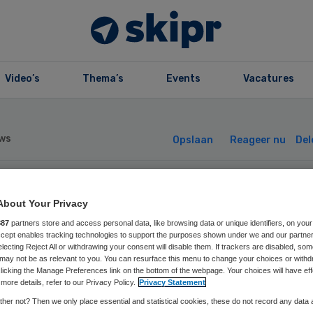
Video’s
Thema’s
Events
Vacatures
ws
Opslaan
Reageer nu
Del
euwe behandelin
About Your Privacy
887
partners store and access personal data, like browsing data or unique identifiers, on your
or ziekte van Cr
Accept enables tracking technologies to support the purposes shown under we and our partne
electing Reject All or withdrawing your consent will disable them. If trackers are disabled, so
may not be as relevant to you. You can resurface this menu to change your choices or withd
licking the Manage Preferences link on the bottom of the webpage. Your choices will have eff
more details, refer to our Privacy Policy.
Privacy Statement
her not? Then we only place essential and statistical cookies, these do not record any data