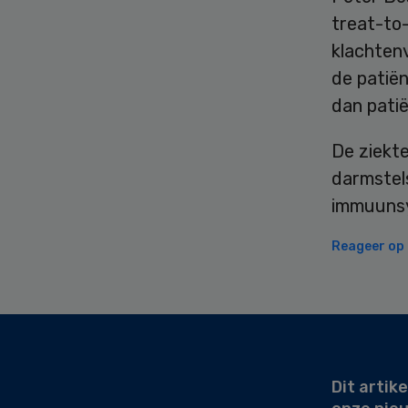
treat-to
klachtenv
de patië
dan pati
De ziekt
darmstels
immuunsy
Reageer op d
Secondary
Sidebar
Dit artike