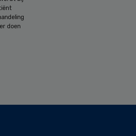
tiënt
handeling
ter doen