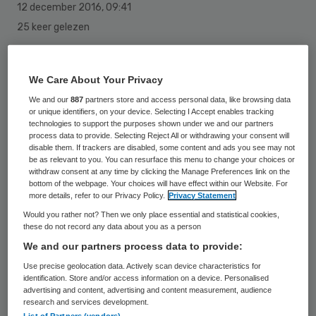
12 december 2016
,
09:41
25 keer gelezen
Een brede coalitie van organisaties valt
We Care About Your Privacy
over de nieuwe bouwregelgeving die het
We and our
887
partners store and access personal data, like browsing data
kabinet heeft voorgesteld. Daarin zouden
or unique identifiers, on your device. Selecting I Accept enables tracking
technologies to support the purposes shown under we and our partners
volgens hen minder strenge eisen worden
process data to provide. Selecting Reject All or withdrawing your consent will
disable them. If trackers are disabled, some content and ads you see may not
gesteld aan de toegankelijkheid en
be as relevant to you. You can resurface this menu to change your choices or
bruikbaarheid van woningen en gebouwen
withdraw consent at any time by clicking the Manage Preferences link on the
bottom of the webpage. Your choices will have effect within our Website. For
dan voorheen. Daardoor zouden mensen
more details, refer to our Privacy Policy.
Privacy Statement
met een beperking en ouderen moeilijker
Would you rather not? Then we only place essential and statistical cookies,
these do not record any data about you as a person
geschikte woonruimte kunnen vinden.
We and our partners process data to provide:
Use precise geolocation data. Actively scan device characteristics for
De betrokken organisaties, waaronder
identification. Store and/or access information on a device. Personalised
advertising and content, advertising and content measurement, audience
Ieder(in), de Branchevereniging
research and services development.
Nederlandse Architectenbureaus,
List of Partners (vendors)