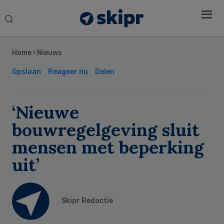
Search
this
Secondary
website
Sidebar
Home
›
Nieuws
Opslaan
Reageer nu
Delen
‘Nieuwe
bouwregelgeving sluit
mensen met beperking
uit’
Skipr Redactie