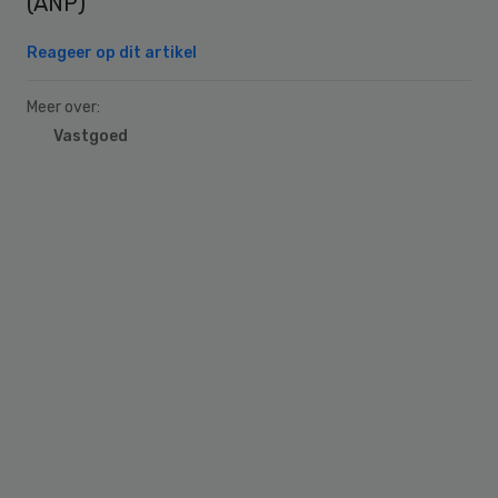
(ANP)
Reageer op dit artikel
Meer over:
Vastgoed
Primary
Sidebar