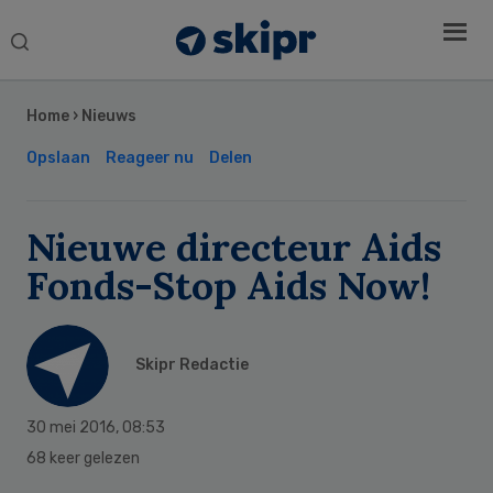
Search
this
Secondary
website
Sidebar
Home
›
Nieuws
Opslaan
Reageer nu
Delen
Nieuwe directeur Aids
Fonds-Stop Aids Now!
Skipr Redactie
30 mei 2016
,
08:53
68 keer gelezen