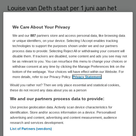
Louise van Deth staat per 1 juni aan het
roer van Aids Fonds-Stop Aids Now!-Soa
Aids Nederland. De nieuwe directeur is
We Care About Your Privacy
unaniem gekozen door de raad van toezicht
We and our
887
partners store and access personal data, like browsing data
or unique identifiers, on your device. Selecting I Accept enables tracking
van de stichting. De drie organisaties zijn al
technologies to support the purposes shown under we and our partners
process data to provide. Selecting Reject All or withdrawing your consent will
eerder samengebracht in één stichting.
disable them. If trackers are disabled, some content and ads you see may not
be as relevant to you. You can resurface this menu to change your choices or
withdraw consent at any time by clicking the Manage Preferences link on the
Raadsvoorzitter Femke Halsema: “Met
bottom of the webpage. Your choices will have effect within our Website. For
Louise van Deth als directeur heeft de raad
more details, refer to our Privacy Policy.
Privacy Statement
Would you rather not? Then we only place essential and statistical cookies,
van toezicht er het volste vertrouwen in
these do not record any data about you as a person
dat de organisatie haar leidende rol blijft
We and our partners process data to provide:
spelen in de aidsbestrijding. Samen met
Use precise geolocation data. Actively scan device characteristics for
identification. Store and/or access information on a device. Personalised
Louise en de staf hopen wij een volgende
advertising and content, advertising and content measurement, audience
belangrijke stap te kunnen zetten in het
research and services development.
List of Partners (vendors)
terugdringen van hiv-infecties in Nederland