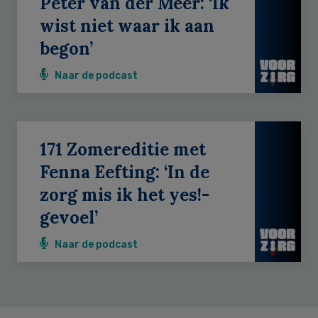
Peter van der Meer: ‘Ik
wist niet waar ik aan
begon’
Naar de podcast
171 Zomereditie met
Fenna Eefting: ‘In de
zorg mis ik het yes!-
gevoel’
Naar de podcast