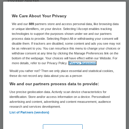
239 keer gelezen
Vanaf woensdag is de veelbesproken
We Care About Your Privacy
nieuwe donorwet van kracht. Door de wet
We and our
889
partners store and access personal data, like browsing data
or unique identifiers, on your device. Selecting I Accept enables tracking
worden mensen die zelf geen keuze maken
technologies to support the purposes shown under we and our partners
om al dan niet donor te worden, in het
process data to provide. Selecting Reject All or withdrawing your consent will
disable them. If trackers are disabled, some content and ads you see may not
Donorregister aangemerkt als mensen die
be as relevant to you. You can resurface this menu to change your choices or
withdraw consent at any time by clicking the Manage Preferences link on the
‘geen bezwaar’ hebben tegen donatie na
bottom of the webpage. Your choices will have effect within our Website. For
more details, refer to our Privacy Policy.
Privacy Statement
hun overlijden.
Would you rather not? Then we only place essential and statistical cookies,
these do not record any data about you as a person
We and our partners process data to provide:
Vanwege de coronacrisis krijgen mensen
Use precise geolocation data. Actively scan device characteristics for
wel langer de tijd om hun keuze te maken,
identification. Store and/or access information on a device. Personalised
advertising and content, advertising and content measurement, audience
zo bleek in mei al. Pas aan het einde van het
research and services development.
jaar, drie maanden later dan oorspronkelijk
List of Partners (vendors)
gepland, worden mensen aangemerkt als