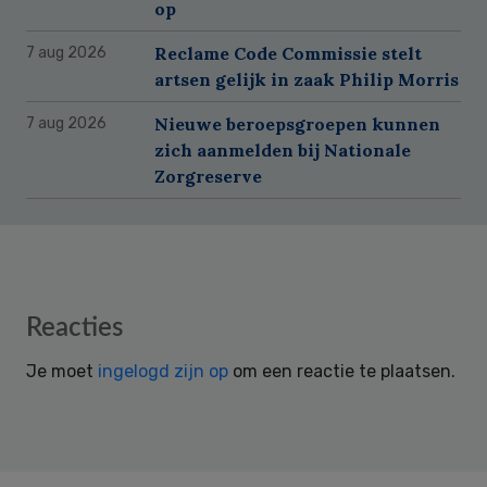
op
Reclame Code Commissie stelt
7 aug 2026
artsen gelijk in zaak Philip Morris
Nieuwe beroepsgroepen kunnen
7 aug 2026
zich aanmelden bij Nationale
Zorgreserve
Reader
Reacties
Interactions
Je moet
ingelogd zijn op
om een reactie te plaatsen.