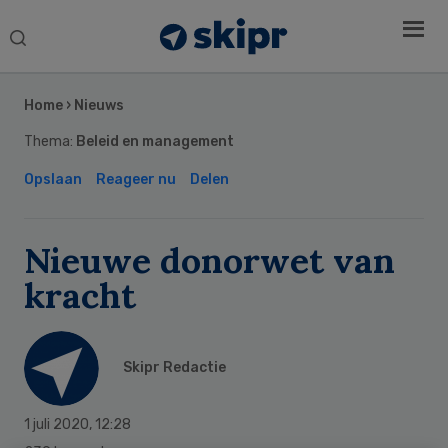
Search
this
Secondary
website
Sidebar
Home
›
Nieuws
Thema:
Beleid en management
Opslaan
Reageer nu
Delen
Nieuwe donorwet van
kracht
Skipr Redactie
1 juli 2020
,
12:28