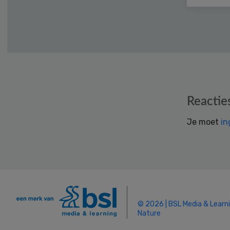
Reader
Reactie
Interactions
Je moet
in
© 2026 | BSL Media & Learn
Nature