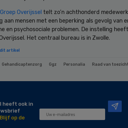
Groep Overijssel
telt zo’n achthonderd medewerk
rg aan mensen met een beperking als gevolg van e
e en psychosociale problemen. De instelling heeft
 Overijssel. Het centraal bureau is in Zwolle.
it artikel
Gehandicaptenzorg
Ggz
Personalia
Raad van toezich
l heeft ook in
uwsbrief
Blijf op de