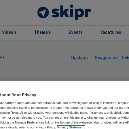
Video’s
Thema’s
Events
Vacatures
ws
Opslaan
Reageer nu
Del
euwe gezichten i
About Your Privacy
t RIBW Groep
887
partners store and access personal data, like browsing data or unique identifiers, on your
Accept enables tracking technologies to support the purposes shown under we and our partne
rijssel
electing Reject All or withdrawing your consent will disable them. If trackers are disabled, so
may not be as relevant to you. You can resurface this menu to change your choices or withd
licking the Manage Preferences link on the bottom of the webpage. Your choices will have eff
more details, refer to our Privacy Policy.
Privacy Statement