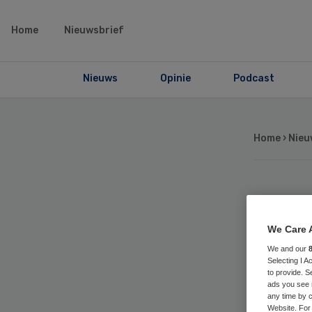
Home
Nieuwsbrief
Nieuws
Opinie
Podcast
Home
›
Nieu
Ni
We Care 
rv
We and our
Selecting I 
Ove
to provide. S
ads you see 
any time by c
Website. For 