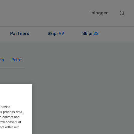
Searc
Inloggen
this
websit
Partners
Skipr
99
Skipr
22
Primary
Sidebar
en
Print
n
 device.
rs process data
me content and
raw consent at
ect within our