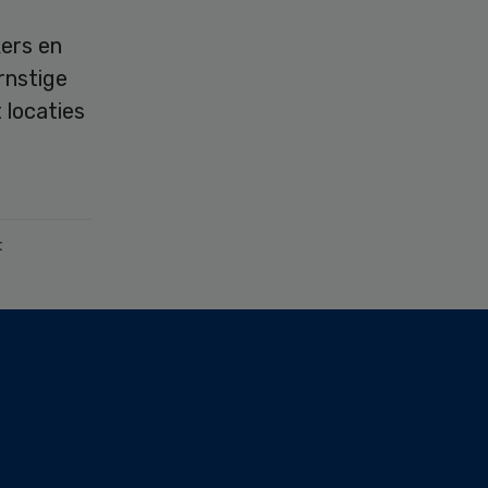
ers en
rnstige
 locaties
t