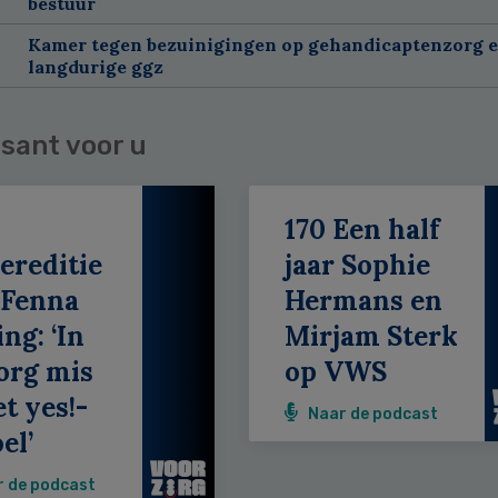
bestuur
Kamer tegen bezuinigingen op gehandicaptenzorg 
langdurige ggz
sant voor u
170 Een half
ereditie
jaar Sophie
 Fenna
Hermans en
ing: ‘In
Mirjam Sterk
org mis
op VWS
et yes!-
Naar de podcast
el’
r de podcast