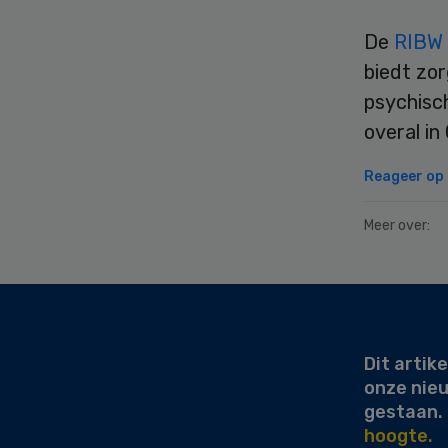
De
RIBW 
biedt zo
psychisch
overal in
Reageer op d
Meer over:
Secondary
Sidebar
Dit artike
onze nie
gestaan.
hoogte.