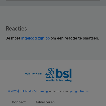
Reader
Reacties
Interactions
Je moet
ingelogd zijn op
om een reactie te plaatsen.
© 2026 | BSL Media & Learning
, onderdeel van
Springer Nature
Contact
Adverteren