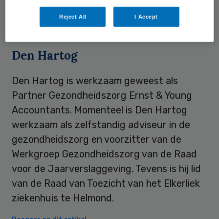
detentie en lid van het comité ‘Zo kan het
Reject All
I Accept
ook’ van Gehandicaptensport Nederland.
Den Hartog
Den Hartog is werkzaam geweest als
Partner Gezondheidszorg Ernst & Young
Accountants. Momenteel is Den Hartog
werkzaam als zelfstandig adviseur in de
gezondheidszorg en voorzitter van de
Werkgroep Gezondheidszorg van de Raad
voor de Jaarverslaggeving. Tevens is hij lid
van de Raad van Toezicht van het Elkerliek
ziekenhuis te Helmond.