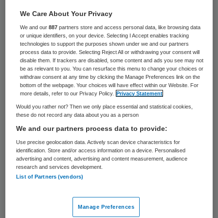
Jan van der Kruis en Wim den Hartog zijn
We Care About Your Privacy
per 1 april 2012 toegetreden tot de raad
We and our
887
partners store and access personal data, like browsing data
or unique identifiers, on your device. Selecting I Accept enables tracking
van toezicht van zorgorganisatie Steinmetz
technologies to support the purposes shown under we and our partners
process data to provide. Selecting Reject All or withdrawing your consent will
de Compaan.
disable them. If trackers are disabled, some content and ads you see may not
be as relevant to you. You can resurface this menu to change your choices or
withdraw consent at any time by clicking the Manage Preferences link on the
Van der Kruis fungeerde tot 1 januari jl. als
bottom of the webpage. Your choices will have effect within our Website. For
bestuurder in de gehandicaptenzorg en is
more details, refer to our Privacy Policy.
Privacy Statement
Would you rather not? Then we only place essential and statistical cookies,
hij lid van de programmacommissie van
these do not record any data about you as a person
ZonMW voor het wetenschappelijk
We and our partners process data to provide:
onderzoek in de gehandicaptensector.
Use precise geolocation data. Actively scan device characteristics for
identification. Store and/or access information on a device. Personalised
Daarnaast is hij onder andere voorzitter
advertising and content, advertising and content measurement, audience
van de raad van toezicht van de Combinatie
research and services development.
List of Partners (vendors)
Jeugdzorg Eindhoven, lid van de externe
evaluatiecommissie Zorg voor Beter,
Manage Preferences
voorzitter van de stuurgroep LVG in