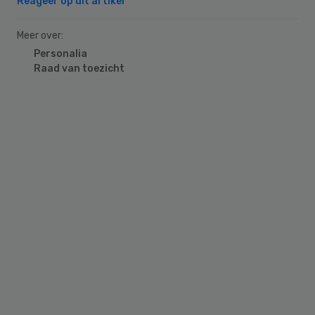
Reageer op dit artikel
Meer over:
Personalia
Raad van toezicht
Primary
Sidebar