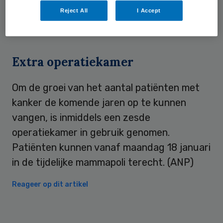
Reject All
I Accept
polikliniek in het hoofdgebouw en kunnen
meer patiënten worden behandeld.
Extra operatiekamer
Om de groei van het aantal patiënten met
kanker de komende jaren op te kunnen
vangen, is inmiddels een zesde
operatiekamer in gebruik genomen.
Patiënten kunnen vanaf maandag 18 januari
in de tijdelijke mammapoli terecht. (ANP)
Reageer op dit artikel
Primary