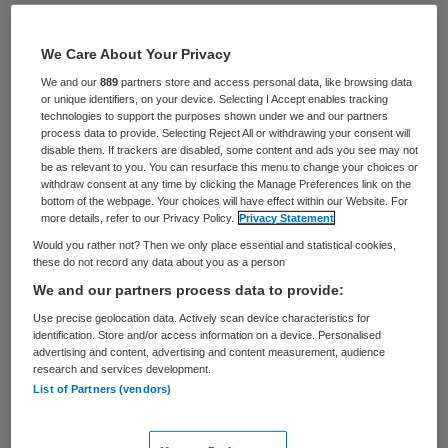
Het Sint Franciscus Gasthuis en het
Vlietland Ziekenhuis gaan samen verder
We Care About Your Privacy
onder de naam Franciscus Gasthuis &
We and our
889
partners store and access personal data, like browsing data
or unique identifiers, on your device. Selecting I Accept enables tracking
Vlietland. De nieuwe naam geldt vanaf deze
technologies to support the purposes shown under we and our partners
process data to provide. Selecting Reject All or withdrawing your consent will
maand voor de fusieorganisatie, die vijf
disable them. If trackers are disabled, some content and ads you see may not
be as relevant to you. You can resurface this menu to change your choices or
locaties telt in Rotterdam en Schiedam.
withdraw consent at any time by clicking the Manage Preferences link on the
bottom of the webpage. Your choices will have effect within our Website. For
more details, refer to our Privacy Policy.
Privacy Statement
De ziekenhuizen starten de campagne
Would you rather not? Then we only place essential and statistical cookies,
‘Zorg van generaties’, om zich te
these do not record any data about you as a person
positioneren als het ziekenhuis waar al
We and our partners process data to provide:
generaties lang wordt gezorgd voor de
Use precise geolocation data. Actively scan device characteristics for
identification. Store and/or access information on a device. Personalised
zorgen van patiënten en hun dierbaren. Al
advertising and content, advertising and content measurement, audience
research and services development.
meer dan twee eeuwen bieden artsen en
List of Partners (vendors)
medewerkers van Franciscus Gasthuis &
Vlietland zorg in de regio Rijnmond. De