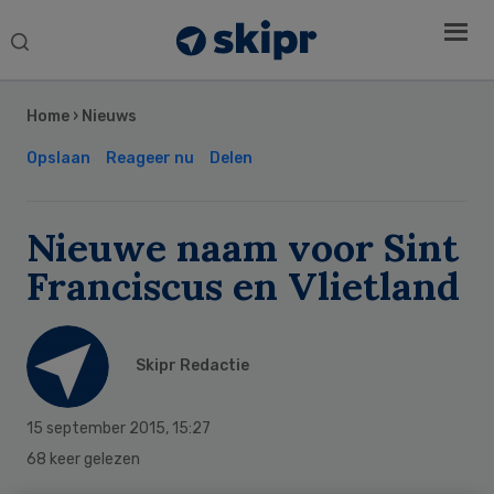
Search
this
Secondary
website
Sidebar
Home
›
Nieuws
Opslaan
Reageer nu
Delen
Nieuwe naam voor Sint
Franciscus en Vlietland
Skipr Redactie
15 september 2015
,
15:27
68 keer gelezen