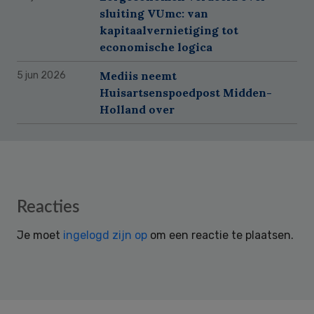
sluiting VUmc: van
kapitaalvernietiging tot
economische logica
Mediis neemt
5 jun 2026
Huisartsenspoedpost Midden-
Holland over
Reader
Reacties
Interactions
Je moet
ingelogd zijn op
om een reactie te plaatsen.