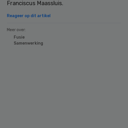
Franciscus Maassluis.
Reageer op dit artikel
Meer over:
Fusie
Samenwerking
Primary
Sidebar