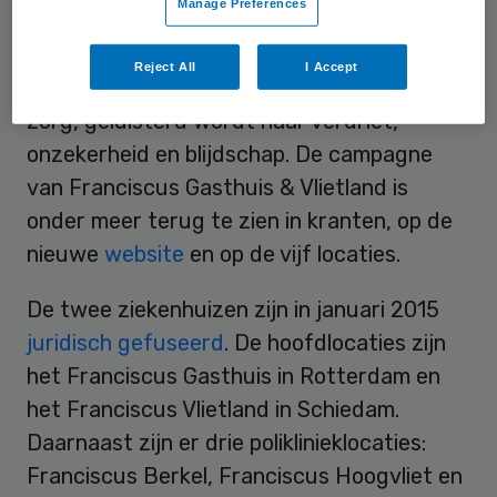
Manage Preferences
ziekenhuizen zijn naar eigen zeggen sterk
verankerd in de samenleving en vormen een
Reject All
I Accept
plek waar, naast het verlenen van goede
zorg, geluisterd wordt naar verdriet,
onzekerheid en blijdschap. De campagne
van Franciscus Gasthuis & Vlietland is
onder meer terug te zien in kranten, op de
nieuwe
website
en op de vijf locaties.
De twee ziekenhuizen zijn in januari 2015
juridisch gefuseerd
. De hoofdlocaties zijn
het Franciscus Gasthuis in Rotterdam en
het Franciscus Vlietland in Schiedam.
Daarnaast zijn er drie poliklinieklocaties:
Franciscus Berkel, Franciscus Hoogvliet en