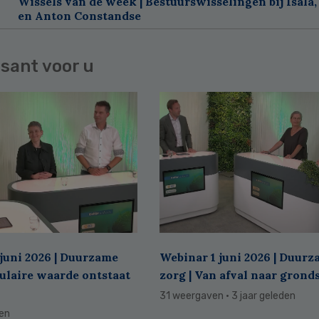
Wissels van de week | Bestuurswisselingen bij Isala,
en Anton Constandse
sant voor u
juni 2026 | Duurzame
Webinar 1 juni 2026 | Duur
culaire waarde ontstaat
zorg | Van afval naar grond
31 weergaven
· 3 jaar geleden
den