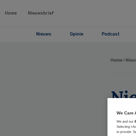
Home
Nieuwsbrief
Nieuws
Opinie
Podcast
Home
›
Nieu
Ni
ve
We Care 
We and our
ki
Selecting I 
to provide. S