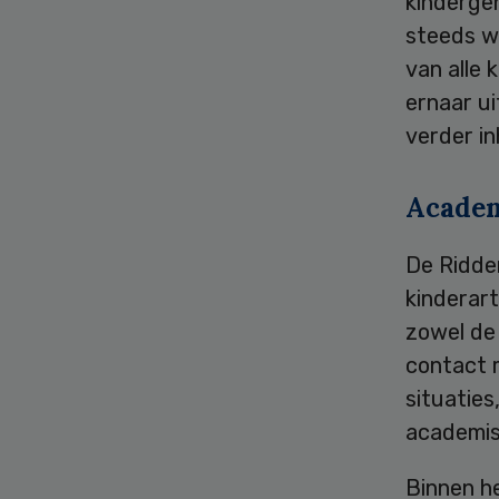
kinderge
steeds w
van alle 
ernaar u
verder in
Academ
De Ridder
kinderart
zowel de 
contact 
situaties
academis
Binnen h