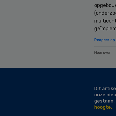
opgebouw
(onderzoe
multicen
geïmpleme
Reageer op d
Meer over:
Secondary
Sidebar
Dit artike
onze nie
gestaan.
hoogte.