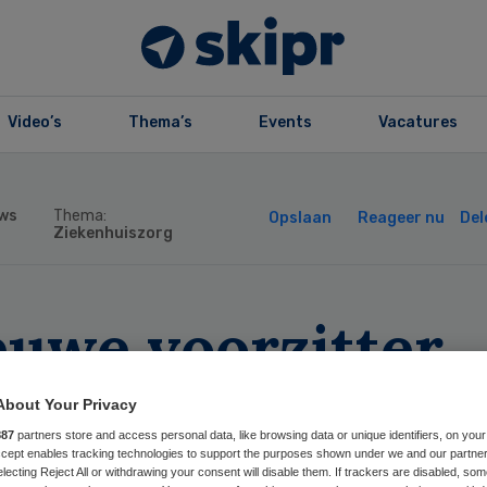
Video’s
Thema’s
Events
Vacatures
ws
Thema:
Opslaan
Reageer nu
Del
Ziekenhuiszorg
euwe voorzitter
reniging
About Your Privacy
887
partners store and access personal data, like browsing data or unique identifiers, on your
ndergeneeskund
Accept enables tracking technologies to support the purposes shown under we and our partne
electing Reject All or withdrawing your consent will disable them. If trackers are disabled, so