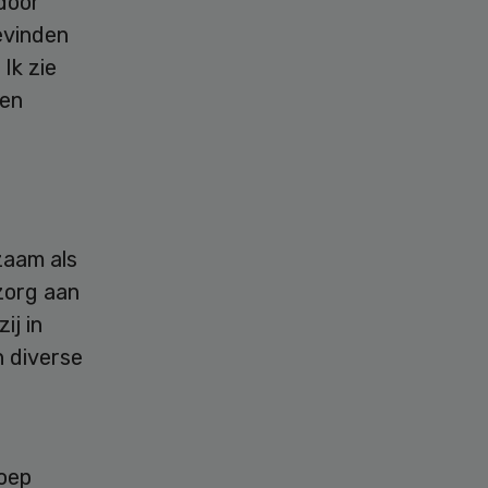
door
evinden
Ik zie
den
zaam als
 zorg aan
ij in
 diverse
oep