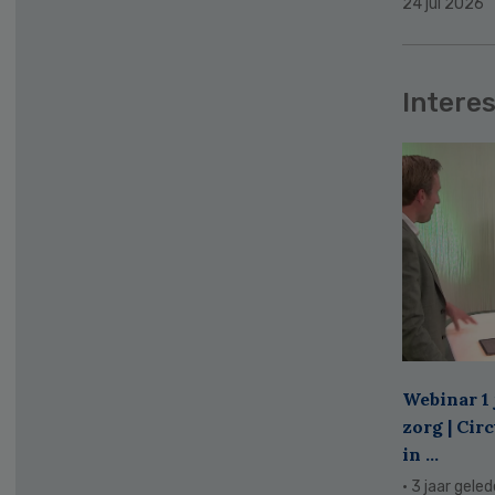
24 jul 2026
Interes
Webinar 1 
zorg | Cir
in ...
· 3 jaar gele