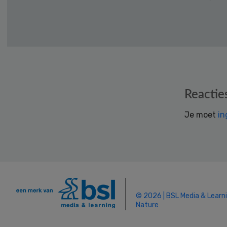
Reader
Reactie
Interactions
Je moet
in
© 2026 | BSL Media & Learn
Nature