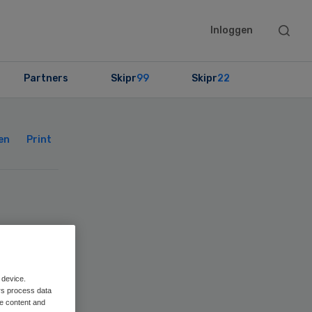
Searc
Inloggen
this
websit
Partners
Skipr
99
Skipr
22
Primary
Sidebar
en
Print
 device.
e
rs process data
me content and