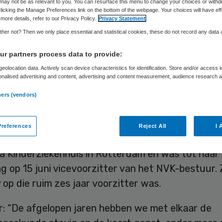
may not be as relevant to you. You can resurface this menu to change your choices or withd
licking the Manage Preferences link on the bottom of the webpage. Your choices will have eff
more details, refer to our Privacy Policy.
Privacy Statement
her not? Then we only place essential and statistical cookies, these do not record any data
Frits Baltesen
16 juni 2023
,
09:54
1043 keer gelezen
r partners process data to provide:
eolocation data. Actively scan device characteristics for identification. Store and/or access 
ene Ledenvergadering van de Nederlandse Veren
onalised advertising and content, advertising and content measurement, audience research 
.
dergeneeskunde (NVK) heeft Lissy de Ridder ben
ners (vendors)
orzitter.
references
Reject All
I 
r is kinderarts-maag/darm/leverziekten in het E
a Kinderziekenhuis in Rotterdam en was tot haar
 op 15 juni vicevoorzitter van het NVK-bestuur. Z
ly op die ruim zes jaar voorzitter was.
r: “De afgelopen jaren hebben we met elkaar de