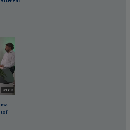
 Altrecht
32:08
zame
stof