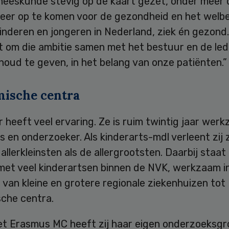
neeskunde stevig op de kaart gezet, onder meer 
eer op te komen voor de gezondheid en het welb
kinderen en jongeren in Nederland, ziek én gezond. 
it om die ambitie samen met het bestuur en de le
houd te geven, in het belang van onze patiënten.”
ische centra
 heeft veel ervaring. Ze is ruim twintig jaar werk
s en onderzoeker. Als kinderarts-mdl verleent zij
allerkleinsten als de allergrootsten. Daarbij staat z
met veel kinderartsen binnen de NVK, werkzaam in
, van kleine en grotere regionale ziekenhuizen tot
che centra.
et Erasmus MC heeft zij haar eigen onderzoeksgr