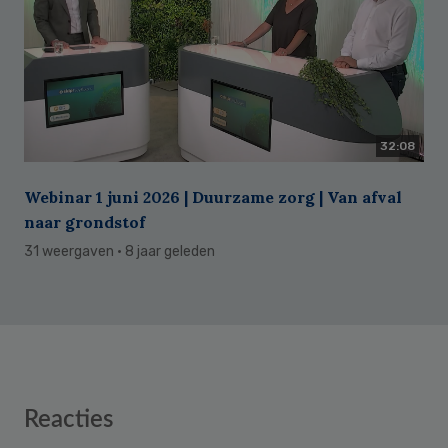
32:08
Webinar 1 juni 2026 | Duurzame zorg | Van afval
naar grondstof
31 weergaven
· 8 jaar geleden
Reader
Reacties
Interactions