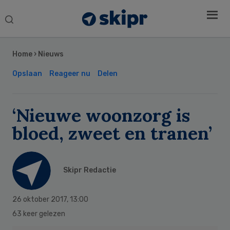
Search
this
Secondary
website
Sidebar
Home
›
Nieuws
Opslaan
Reageer nu
Delen
‘Nieuwe woonzorg is
bloed, zweet en tranen’
Skipr Redactie
26 oktober 2017
,
13:00
63 keer gelezen