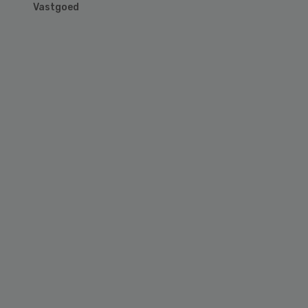
Vastgoed
Primary
Sidebar