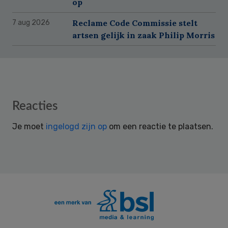
op
Reclame Code Commissie stelt
7 aug 2026
artsen gelijk in zaak Philip Morris
Reader
Reacties
Interactions
Je moet
ingelogd zijn op
om een reactie te plaatsen.