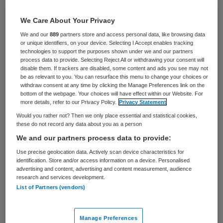
70 keer gelezen
We Care About Your Privacy
Het Amalia kinderziekenhuis in Nijmegen
We and our
889
partners store and access personal data, like browsing data
or unique identifiers, on your device. Selecting I Accept enables tracking
opent een brandwondencentrum speciaal
technologies to support the purposes shown under we and our partners
voor kinderen. In het centrum kunnen ook
process data to provide. Selecting Reject All or withdrawing your consent will
disable them. If trackers are disabled, some content and ads you see may not
kinderen terecht die behalve brandwonden
be as relevant to you. You can resurface this menu to change your choices or
withdraw consent at any time by clicking the Manage Preferences link on the
meer ernstige letsels hebben opgelopen,
bottom of the webpage. Your choices will have effect within our Website. For
more details, refer to our Privacy Policy.
Privacy Statement
bijvoorbeeld bij een verkeersongeluk. Tot nu
Would you rather not? Then we only place essential and statistical cookies,
toe had alleen het Rode Kruis Ziekenhuis in
these do not record any data about you as a person
Beverwijk een gespecialiseerde
We and our partners process data to provide:
kinderbrandwondenafdeling, aldus een
Use precise geolocation data. Actively scan device characteristics for
identification. Store and/or access information on a device. Personalised
woordvoerster van het Amalia, onderdeel
advertising and content, advertising and content measurement, audience
research and services development.
van het academische ziekenhuis
List of Partners (vendors)
Radboudumc.
Nijmegen gaat kinderen uit de oostelijke
Manage Preferences