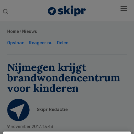
Search
this
Secondary
website
Sidebar
Home
›
Nieuws
Opslaan
Reageer nu
Delen
Nijmegen krijgt
brandwondencentrum
voor kinderen
Skipr Redactie
9 november 2017
,
13:43