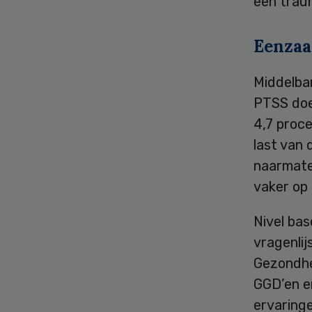
een trau
Eenzaa
Middelbar
PTSS doe
4,7 proc
last van 
naarmate
vaker op 
Nivel bas
vragenli
Gezondhe
GGD’en e
ervaring