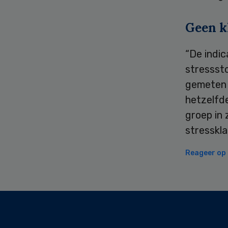
Geen k
“De indi
stressst
gemeten m
hetzelfde
groep in
stresskla
Reageer op d
Secondary
Sidebar