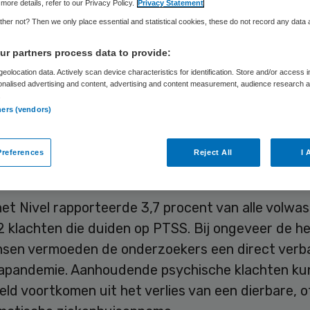
more details, refer to our Privacy Policy.
Privacy Statement
Frits Baltesen
6 juli 2023
,
09:19
1100 keer gelezen
her not? Then we only place essential and statistical cookies, these do not record any data
r partners process data to provide:
apandemie heeft bij veel mensen psychische klac
eolocation data. Actively scan device characteristics for identification. Store and/or access 
bracht die tot op de dag van vandaag doorwerk
onalised advertising and content, advertising and content measurement, audience research 
idsinstituut Nivel schat dat honderdduizenden
.
ners (vendors)
ders kampen met een posttraumatische stressst
or heftige gebeurtenissen die ze in de coronatij
references
Reject All
I 
akt.
et Nivel rapporteerde 3,7 procent van alle volwa
 klachten die duiden op PTSS. Bij ongeveer de he
sen vermoeden de onderzoekers een direct verb
apandemie. Aanhoudende psychische klachten ku
eld voortkomen uit het verlies van een dierbare, o