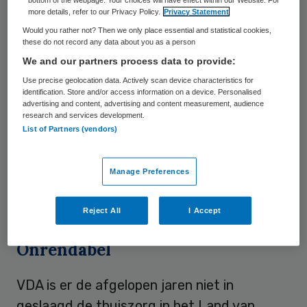
more details, refer to our Privacy Policy.
Privacy Statement
door VDA in het Land van Cuijck is geleverd.
Would you rather not? Then we only place essential and statistical cookies,
De thuiszorg in deze regio kent een
these do not record any data about you as a person
langdurige bemoeienis van de NMa
. Om met
We and our partners process data to provide:
collega-aanbieder Pantein te mogen
Use precise geolocation data. Actively scan device characteristics for
identification. Store and/or access information on a device. Personalised
fuseren moest de Stichting Thuiszorg
advertising and content, advertising and content measurement, audience
research and services development.
Brabant Noord Oost (STBNO) in 2006 van
List of Partners (vendors)
de NMa de activiteiten in de regio afstoten.
Het contracteervolume van één miljoen
Manage Preferences
euro kwam vervolgens in handen van de
VDA.
Reject All
I Accept
Onrendabel
VDA is er de afgelopen jaren niet in
geslaagd de thuiszorg in het Land van