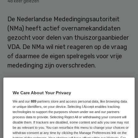
48 keer gelezen
De Nederlandse Mededingingsautoriteit
(NMa) heeft actief overnamekandidaten
gezocht voor delen van thuiszorgaanbieder
VDA. De NMa wil niet reageren op de vraag
of daarmee de eigen spelregels voor vrije
mededinging zijn overschreden.
Langdurige bemoeienis
We Care About Your Privacy
Tot de partijen die door de NMa zijn
We and our
889
partners store and access personal data, like browsing data
or unique identifiers, on your device. Selecting I Accept enables tracking
benaderd met de vraag om delen van VDA
technologies to support the purposes shown under we and our partners
process data to provide. Selecting Reject All or withdrawing your consent will
over te nemen behoort in ieder geval
disable them. If trackers are disabled, some content and ads you see may not
Buurtzorg. De inspanningen van de NMa
be as relevant to you. You can resurface this menu to change your choices or
withdraw consent at any time by clicking the Manage Preferences link on the
betreft de thuiszorg die de afgelopen jaren
bottom of the webpage. Your choices will have effect within our Website. For