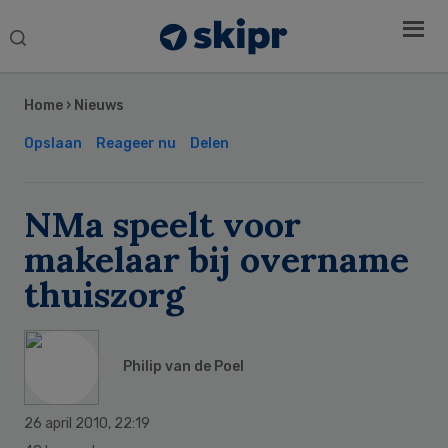
Search
this
Secondary
website
Sidebar
Home
›
Nieuws
Opslaan
Reageer nu
Delen
NMa speelt voor
makelaar bij overname
thuiszorg
Philip van de Poel
26 april 2010
,
22:19