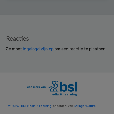
Reader
Reacties
Interactions
Je moet
ingelogd zijn op
om een reactie te plaatsen.
© 2026 | BSL Media & Learning
, onderdeel van
Springer Nature