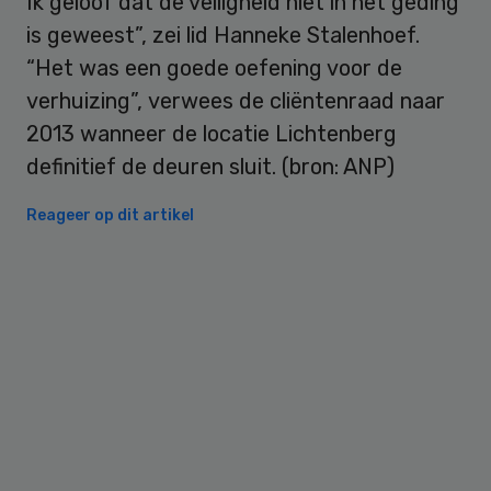
Ik geloof dat de veiligheid niet in het geding
is geweest”, zei lid Hanneke Stalenhoef.
“Het was een goede oefening voor de
verhuizing”, verwees de cliëntenraad naar
2013 wanneer de locatie Lichtenberg
definitief de deuren sluit. (bron: ANP)
Reageer op dit artikel
Primary
Sidebar