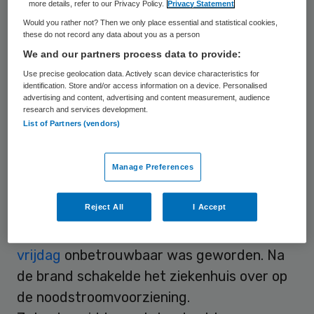
Amersfoort nog niet vertellen wanneer het
more details, refer to our Privacy Policy.
Privacy Statement
ziekenhuis weer open gaat.
Would you rather not? Then we only place essential and statistical cookies,
these do not record any data about you as a person
We and our partners process data to provide:
Noodstroomvoorziening
Use precise geolocation data. Actively scan device characteristics for
identification. Store and/or access information on a device. Personalised
advertising and content, advertising and content measurement, audience
Coördinator van het calamiteitenteam en lid
research and services development.
List of Partners (vendors)
van de raad van bestuur Marijke van den
Berg zei dat zondagmiddag op een
persconferentie. 138 patiënten moesten
Manage Preferences
zaterdagavond het
Meander Medisch
Reject All
I Accept
Centrum
locatie Lichtenberg verlaten,
omdat de stroomvoorziening
na een brand
vrijdag
onbetrouwbaar was geworden. Na
de brand schakelde het ziekenhuis over op
de noodstroomvoorziening.