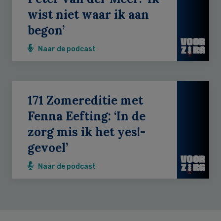
wist niet waar ik aan
begon’
Naar de podcast
171 Zomereditie met
Fenna Eefting: ‘In de
zorg mis ik het yes!-
gevoel’
Naar de podcast