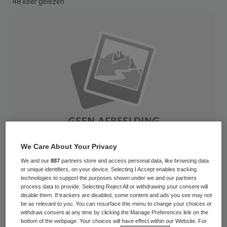
48 keer gelezen
We Care About Your Privacy
We and our
887
partners store and access personal data, like browsing data
or unique identifiers, on your device. Selecting I Accept enables tracking
technologies to support the purposes shown under we and our partners
Het Meander Medisch Centrum kan de 138
process data to provide. Selecting Reject All or withdrawing your consent will
disable them. If trackers are disabled, some content and ads you see may not
patiënten die zaterdagnacht zijn
be as relevant to you. You can resurface this menu to change your choices or
withdraw consent at any time by clicking the Manage Preferences link on the
geëvacueerd uit De Lichtenberg in
bottom of the webpage. Your choices will have effect within our Website. For