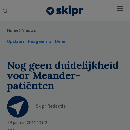
Search
this
Secondary
website
Sidebar
Home
›
Nieuws
Opslaan
Reageer nu
Delen
Nog geen duidelijkheid
voor Meander-
patiënten
Skipr Redactie
23 januari 2011
,
10:02