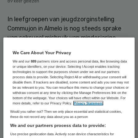
89 keer gelezen
In leefgroepen van jeugdzorginstelling
Commujon in Almelo is nog steeds sprake
van seksueel misbruik van minderjarige
kinderen. Het gaat vrijwel altijd om seks
We Care About Your Privacy
tussen de bewoners onderling, die de
We and our
889
partners store and access personal data, like browsing data
leiding onvoldoende weet te voorkomen.
or unique identifiers, on your device. Selecting I Accept enables tracking
technologies to support the purposes shown under we and our partners
process data to provide. Selecting Reject All or withdrawing your consent will
Procedure tegen Commujon
disable them. If trackers are disabled, some content and ads you see may not
be as relevant to you. You can resurface this menu to change your choices or
withdraw consent at any time by clicking the Manage Preferences link on the
bottom of the webpage. Your choices will have effect within our Website. For
Dat heeft advocaat Bert Oude Middendorp
more details, refer to our Privacy Policy.
Privacy Statement
uit Enschede dinsdag gezegd. Hij voert
Would you rather not? Then we only place essential and statistical cookies,
these do not record any data about you as a person
namens een 11-jarig meisje en enkele
We and our partners process data to provide:
ouderparen procedures tegen de instelling
Use precise geolocation data. Actively scan device characteristics for
Commujon
en de overkoepelende