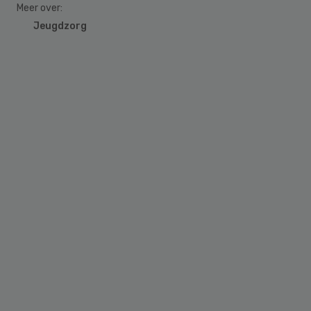
Meer over:
Jeugdzorg
Primary
Sidebar