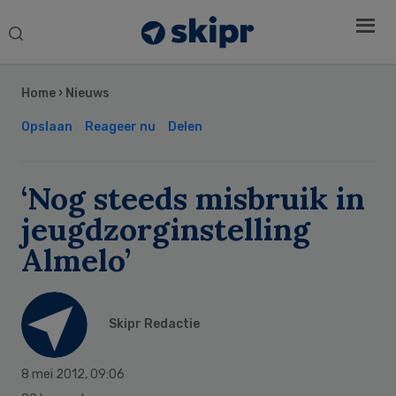
Search
this
Secondary
website
Sidebar
Home
›
Nieuws
Opslaan
Reageer nu
Delen
‘Nog steeds misbruik in
jeugdzorginstelling
Almelo’
Skipr Redactie
8 mei 2012
,
09:06