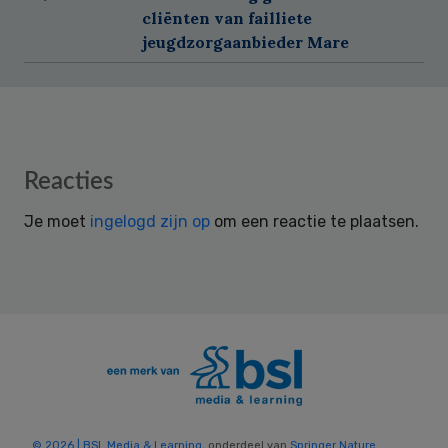
cliënten van failliete
jeugdzorgaanbieder Mare
Reader
Reacties
Interactions
Je moet
ingelogd zijn op
om een reactie te plaatsen.
© 2026 | BSL Media & Learning
, onderdeel van
Springer Nature