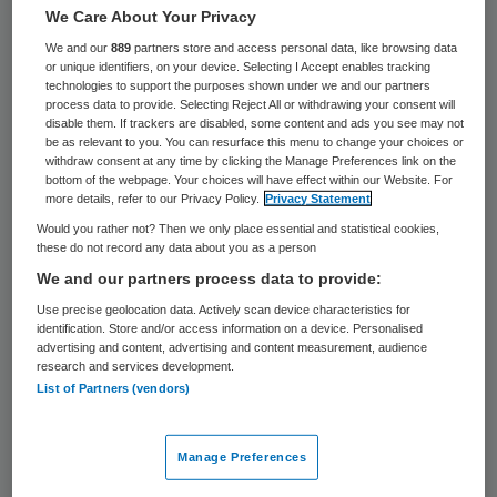
19 oktober 2022
,
09:09
We Care About Your Privacy
1007 keer gelezen
We and our
889
partners store and access personal data, like browsing data
or unique identifiers, on your device. Selecting I Accept enables tracking
technologies to support the purposes shown under we and our partners
Noordwest Ziekenhuisgroep gaat de
process data to provide. Selecting Reject All or withdrawing your consent will
komende jaren samenwerken met het
disable them. If trackers are disabled, some content and ads you see may not
be as relevant to you. You can resurface this menu to change your choices or
ministerie van Defensie. Dit betekent dat
withdraw consent at any time by clicking the Manage Preferences link on the
bottom of the webpage. Your choices will have effect within our Website. For
militair medisch personeel bij Noordwest
more details, refer to our Privacy Policy.
Privacy Statement
(met locaties in onder meer Alkmaar en Den
Would you rather not? Then we only place essential and statistical cookies,
these do not record any data about you as a person
Helder) komt werken als zij niet op
We and our partners process data to provide:
uitzending zijn.
Use precise geolocation data. Actively scan device characteristics for
identification. Store and/or access information on a device. Personalised
advertising and content, advertising and content measurement, audience
Als tegenprestatie levert Noordwest
research and services development.
List of Partners (vendors)
medische professionals aan Defensie die
worden opgeleid tot reservist. Noordwest
Manage Preferences
zegt hiermee haar “maatschappelijke