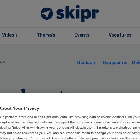
Video’s
Thema’s
Events
Vacatures
ws
Opslaan
Reageer nu
Del
ordwest
ekenhuisgroep st
About Your Privacy
887
partners store and access personal data, like browsing data or unique identifiers, on your
novatie Huize
Accept enables tracking technologies to support the purposes shown under we and our partne
electing Reject All or withdrawing your consent will disable them. If trackers are disabled, so
may not be as relevant to you. You can resurface this menu to change your choices or withd
licking the Manage Preferences link on the bottom of the webpage. Your choices will have eff