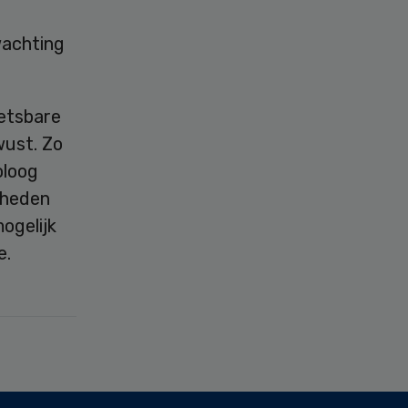
wachting
etsbare
wust. Zo
oloog
mheden
mogelijk
e.