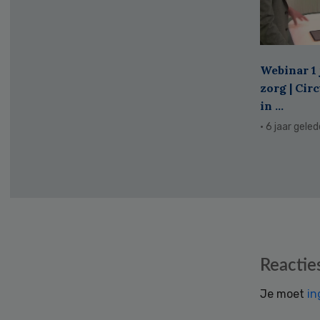
Webinar 1 
zorg | Cir
in ...
· 6 jaar gele
Reader
Reactie
Interactions
Je moet
in