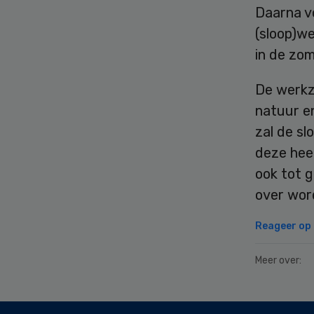
Daarna v
(sloop)w
in de zo
De werkz
natuur e
zal de s
deze hee
ook tot g
over wor
Reageer op d
Meer over:
Secondary