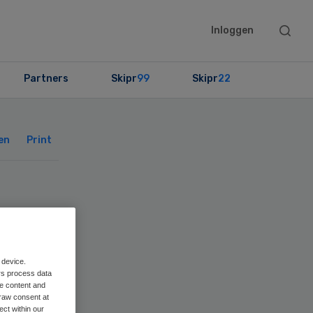
Searc
Inloggen
this
websit
Partners
Skipr
99
Skipr
22
Primary
Sidebar
en
Print
art
 device.
rs process data
me content and
raw consent at
ect within our