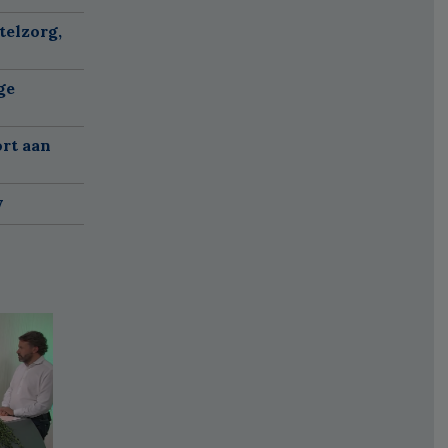
telzorg,
ge
ort aan
w