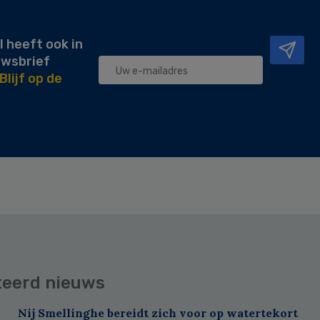
l heeft ook in
uwsbrief
Blijf op de
teerd nieuws
Nij Smellinghe bereidt zich voor op watertekort