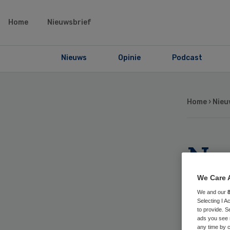
Home
Nieuwsbrief
Nieuws
Opinie
Podcast
Home
›
Nieu
No
Zi
We Care 
We and our
re
Selecting I 
to provide. S
ads you see 
any time by c