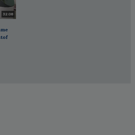
32:08
zame
stof