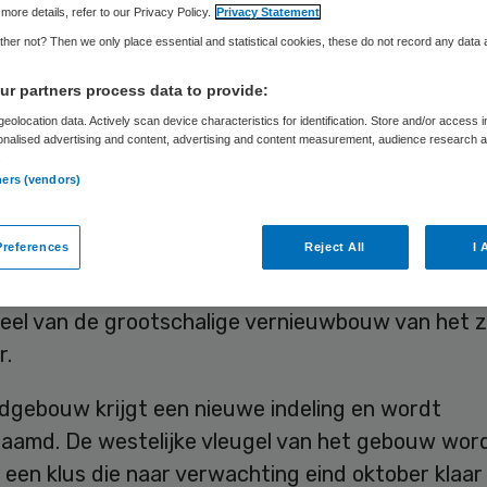
sterlicht
more details, refer to our Privacy Policy.
Privacy Statement
her not? Then we only place essential and statistical cookies, these do not record any data
r partners process data to provide:
eolocation data. Actively scan device characteristics for identification. Store and/or access 
Skipr Redactie
16 augustus 2019
,
13:58
38 keer gelezen
onalised advertising and content, advertising and content measurement, audience research 
.
ners (vendors)
t Ziekenhuisgroep start op 19 augustus met de 
references
Reject All
I 
e Westerlicht. Het voormalige verzorgingshuis en
ment krijgt een kantoor- en onderwijsfunctie. He
deel van de grootschalige vernieuwbouw van het z
r.
dgebouw krijgt een nieuwe indeling en wordt
aamd. De westelijke vleugel van het gebouw wor
 een klus die naar verwachting eind oktober klaar 