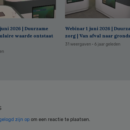
juni 2026 | Duurzame
Webinar 1 juni 2026 | Duur
culaire waarde ontstaat
zorg | Van afval naar grond
31 weergaven
· 6 jaar geleden
den
s
gelogd zijn op
om een reactie te plaatsen.