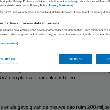
licking the Manage Preferences link on the bottom of the webpage. Your choices will have eff
more details, refer to our Privacy Policy.
Privacy Statement
her not? Then we only place essential and statistical cookies, these do not record any data
Skipr Redactie
27 december 2019
,
09:00
680 keer gelezen
r partners process data to provide:
eolocation data. Actively scan device characteristics for identification. Store and/or access 
uur van de Nederlandse Vereniging van Ziekenhui
onalised advertising and content, advertising and content measurement, audience research 
.
eft ingestemd met het resultaat van de cao-
ners (vendors)
elingen voor de periode van 1 april 2019 tot 1 juli
t dat uit de cao een “terechte waardering voor h
references
Reject All
I 
leegkundigen en andere zorgprofessionals” spree
tijd bezorgd over de financiële risico’s. Met het oo
NVZ een plan van aanpak opstellen.
 is er als gevolg van de nieuwe cao ruim 200 miljo