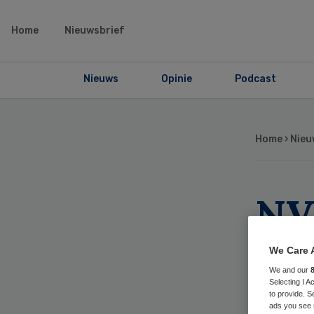
Home
Nieuwsbrief
Nieuws
Opinie
Podcast
Home
›
Nieu
NV
ak
We Care 
We and our
res
Selecting I 
to provide. S
ads you see 