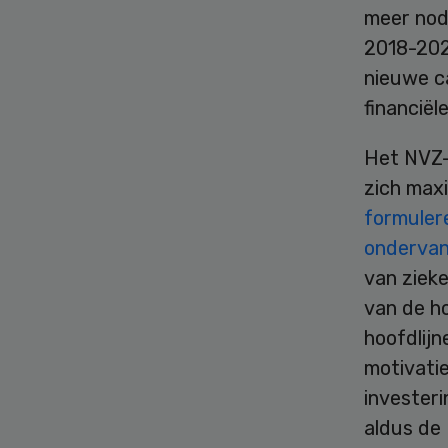
meer nod
2018-202
nieuwe c
financiël
Het NVZ-
zich max
formuler
onderva
van ziek
van de h
hoofdlijn
motivatie
investeri
aldus de