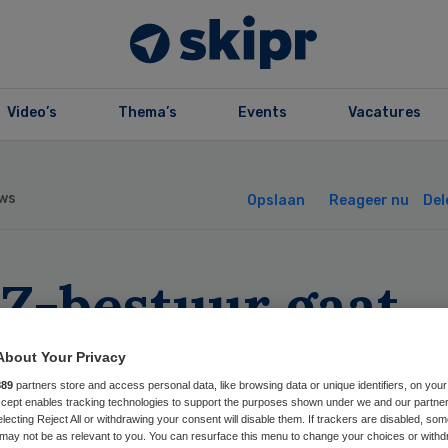
Video’s
Thema’s
Events
Vacatures
ws
Opslaan
Reageer nu
Del
Z-bestuur gaat
koord met cao-
About Your Privacy
889
partners store and access personal data, like browsing data or unique identifiers, on your
ultaat
Accept enables tracking technologies to support the purposes shown under we and our partne
electing Reject All or withdrawing your consent will disable them. If trackers are disabled, so
may not be as relevant to you. You can resurface this menu to change your choices or withd