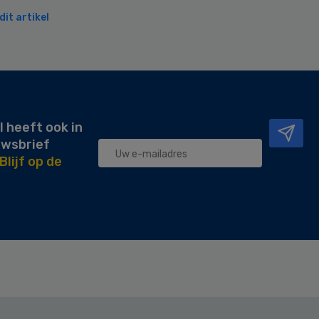
it artikel
l heeft ook in
uwsbrief
Blijf op de