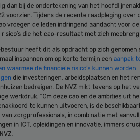
ig dan bij de ondertekening van het hoofdlijnena
2 voorzien. Tijdens de recente raadpleging over 
ao vroegen de leden indringend aandacht voor de
e risico’s die het cao-resultaat met zich meebreng
bestuur heeft dit als opdracht op zich genomen 
imaal inspannen om op korte termijn een
aanpak t
en waarmee de financiële risico’s kunnen worden
ngen
die investeringen, arbeidsplaatsen en het r
enhuizen bedreigen. De NVZ mikt tevens op het ve
oge werkdruk. “Om deze cao en de ambities uit he
enakkoord te kunnen uitvoeren, is de beschikbaar
 van zorgprofessionals, in combinatie met aanvul
ngen in ICT, opleidingen en innovatie, immers cruci
 NVZ.