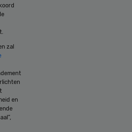
kkoord
de
t.
en zal
e
endement
rlichten
t
heid en
lende
aal”,