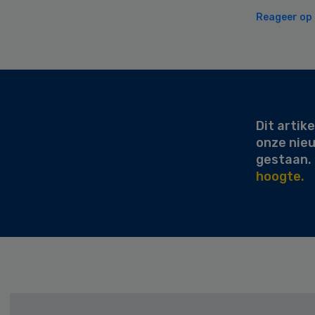
Reageer op d
Secondary
Sidebar
Dit artike
onze nie
gestaan.
hoogte.