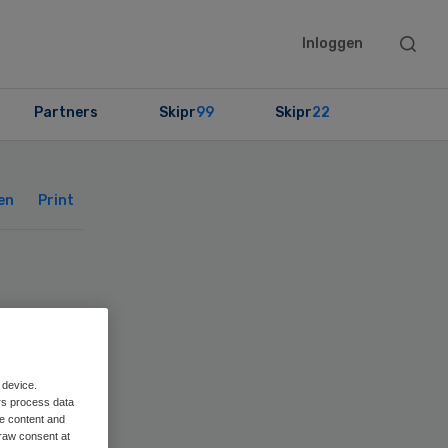
Searc
Inloggen
this
websit
Partners
Skipr
99
Skipr
22
Primary
Sidebar
en
Print
 device.
rs process data
me content and
raw consent at