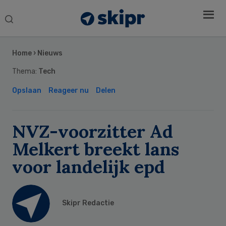
Search
this
Secondary
website
Sidebar
Home
›
Nieuws
Thema:
Tech
Opslaan
Reageer nu
Delen
NVZ-voorzitter Ad
Melkert breekt lans
voor landelijk epd
Skipr Redactie