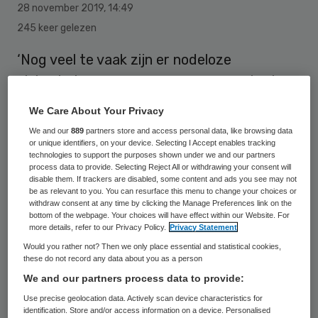
28 november 2019
,
14:49
245 keer gelezen
‘Nog veel te vaak zijn er nodeloze
ziekenhuisopnames vanwege een gebrek
aan uitwisseling. Dat is onaanvaardbaar.’
We Care About Your Privacy
Dat zei Ad Melkert, voorzitter van de
We and our
889
partners store and access personal data, like browsing data
Nederlandse Vereniging van Ziekenhuizen,
or unique identifiers, on your device. Selecting I Accept enables tracking
technologies to support the purposes shown under we and our partners
tijdens het debat Datadilemma’s in de zorg
process data to provide. Selecting Reject All or withdrawing your consent will
disable them. If trackers are disabled, some content and ads you see may not
in Eindhoven.
be as relevant to you. You can resurface this menu to change your choices or
withdraw consent at any time by clicking the Manage Preferences link on the
bottom of the webpage. Your choices will have effect within our Website. For
more details, refer to our Privacy Policy.
Privacy Statement
Melkert vindt dat het tijd wordt om
Would you rather not? Then we only place essential and statistical cookies,
opnieuw een landelijk systeem in te
these do not record any data about you as a person
richten. “Het landelijk epd moet in de
We and our partners process data to provide:
herkansing. Minister Bruins zet daar flinke
Use precise geolocation data. Actively scan device characteristics for
identification. Store and/or access information on a device. Personalised