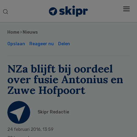
Search
this
Secondary
website
Sidebar
Home
›
Nieuws
Opslaan
Reageer nu
Delen
NZa blijft bij oordeel
over fusie Antonius en
Zuwe Hofpoort
Skipr Redactie
24 februari 2016
,
13:59