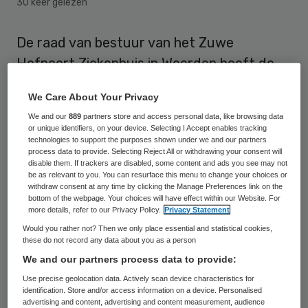
30 keer gelezen
De raad van bestuur van het Zuwe
Hofpoort Ziekenhuis in Woerden heeft de
cliëntenraad zorgvuldig betrokken bij de
We Care About Your Privacy
plannen voor de fusie met het Antonius
We and our
889
partners store and access personal data, like browsing data
Ziekenhuis in Nieuwegein. Dat stelt de
or unique identifiers, on your device. Selecting I Accept enables tracking
technologies to support the purposes shown under we and our partners
Nederlandse Zorgautoriteit (NZa), in haar
process data to provide. Selecting Reject All or withdrawing your consent will
oordeel over een bezwaar van de
disable them. If trackers are disabled, some content and ads you see may not
be as relevant to you. You can resurface this menu to change your choices or
cliëntenraad van het Zuwe Hofpoort.
withdraw consent at any time by clicking the Manage Preferences link on the
bottom of the webpage. Your choices will have effect within our Website. For
more details, refer to our Privacy Policy.
Privacy Statement
De cliëntenraad
had bezwaar aangetekend
Would you rather not? Then we only place essential and statistical cookies,
tegen het besluit van de NZa in november
these do not record any data about you as a person
We and our partners process data to provide:
vorig jaar om de fusie goed te keuren. De
Use precise geolocation data. Actively scan device characteristics for
NZa wijst dat bezwaar nu af.
identification. Store and/or access information on a device. Personalised
advertising and content, advertising and content measurement, audience