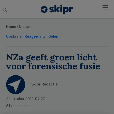
Search
this
Secondary
website
Sidebar
Home
›
Nieuws
Opslaan
Reageer nu
Delen
NZa geeft groen licht
voor forensische fusie
Skipr Redactie
24 oktober 2014
,
09:27
51 keer gelezen