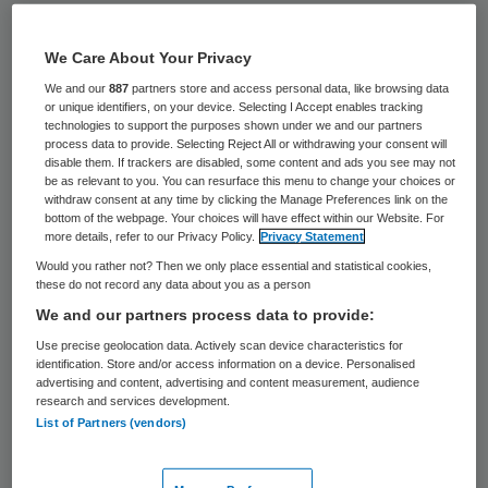
De NZa heeft groen licht gegeven voor de
bestuurlijke fusie van De Kijvelanden,
We Care About Your Privacy
Aventurijn en Palier. Ze gaan samen onder
We and our
887
partners store and access personal data, like browsing data
or unique identifiers, on your device. Selecting I Accept enables tracking
de naam Forensisch Psychiatrische
technologies to support the purposes shown under we and our partners
process data to provide. Selecting Reject All or withdrawing your consent will
Combinatie Randstad.
disable them. If trackers are disabled, some content and ads you see may not
be as relevant to you. You can resurface this menu to change your choices or
withdraw consent at any time by clicking the Manage Preferences link on the
Dit hebben de
drie partijen op 23 oktober
bottom of the webpage. Your choices will have effect within our Website. For
more details, refer to our Privacy Policy.
Privacy Statement
bekend gemaakt
. De komende twee jaar
Would you rather not? Then we only place essential and statistical cookies,
wordt de nieuwe organisatie vormgegeven.
these do not record any data about you as a person
Al eerder heeft de
ACM het fusiebesluit
We and our partners process data to provide:
goedgekeurd
.
Use precise geolocation data. Actively scan device characteristics for
identification. Store and/or access information on a device. Personalised
advertising and content, advertising and content measurement, audience
research and services development.
Aandeelhouders
List of Partners (vendors)
De moederorganisaties Altrecht (van