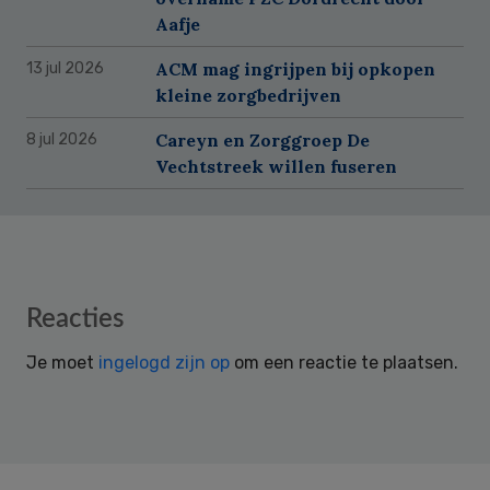
Aafje
ACM mag ingrijpen bij opkopen
13 jul 2026
kleine zorgbedrijven
Careyn en Zorggroep De
8 jul 2026
Vechtstreek willen fuseren
Reader
Reacties
Interactions
Je moet
ingelogd zijn op
om een reactie te plaatsen.