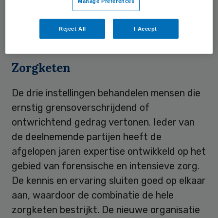
Manage Preferences
Aventurijn), Parnassia Groep (Palier) en
Stichting de Kijvelanden zijn de
Reject All
I Accept
aandeelhouders van de nieuwe combinatie.
Zorgketen
De drie instellingen behandelen mensen die
ernstig grensoverschrijdend of
ontwrichtend gedrag vertonen. Ieder van
de deelnemende partijen heeft de
afgelopen jaren expertise ontwikkeld op het
gebied van forensische en intensieve zorg.
De kennis en ervaring sluiten goed op elkaar
aan, waardoor de combinatie de hele
zorgketen bestrijkt. De nieuwe organisatie