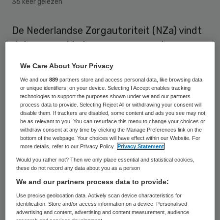
36 keer gelezen
De Nederlandse Zorgautoriteit (NZa) vindt
dat zorgaanbieders en zorgverzekeraars
conflicten rond zorginkoop niet via de media
We Care About Your Privacy
moeten uitvechten. Volgens de NZa maakt
We and our
889
partners store and access personal data, like browsing data
dit zorgvragers onnodig ongerust.
or unique identifiers, on your device. Selecting I Accept enables tracking
technologies to support the purposes shown under we and our partners
process data to provide. Selecting Reject All or withdrawing your consent will
Aanleiding voor de schrobbering is de
disable them. If trackers are disabled, some content and ads you see may not
be as relevant to you. You can resurface this menu to change your choices or
kwestie rond de
inkoop van wijkverpleging
withdraw consent at any time by clicking the Manage Preferences link on the
bottom of the webpage. Your choices will have effect within our Website. For
voor VGZ-verzekerden bij BrabantZorg
. De
more details, refer to our Privacy Policy.
Privacy Statement
zorgaanbieder luidde eind mei de
noodklok
Would you rather not? Then we only place essential and statistical cookies,
these do not record any data about you as a person
omdat VGZ te weinig geld beschikbaar zou
We and our partners process data to provide:
hebben voor de wijkverpleging. Om die
Use precise geolocation data. Actively scan device characteristics for
reden kan BrabantZorg naar eigen zeggen
identification. Store and/or access information on a device. Personalised
advertising and content, advertising and content measurement, audience
niet anders dan nieuwe VGZ-klanten vragen