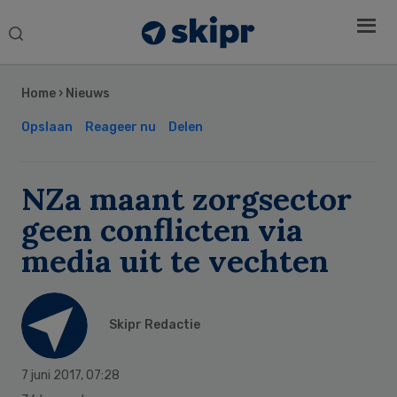
Search
this
Secondary
website
Sidebar
Home
›
Nieuws
Opslaan
Reageer nu
Delen
NZa maant zorgsector
geen conflicten via
media uit te vechten
Skipr Redactie
7 juni 2017
,
07:28