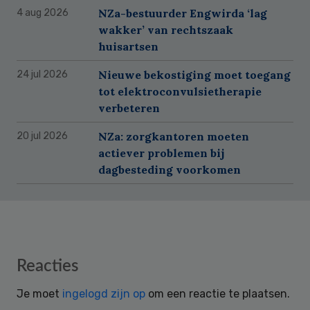
NZa-bestuurder Engwirda ‘lag
4 aug 2026
wakker’ van rechtszaak
huisartsen
Nieuwe bekostiging moet toegang
24 jul 2026
tot elektroconvulsietherapie
verbeteren
NZa: zorgkantoren moeten
20 jul 2026
actiever problemen bij
dagbesteding voorkomen
Reader
Reacties
Interactions
Je moet
ingelogd zijn op
om een reactie te plaatsen.