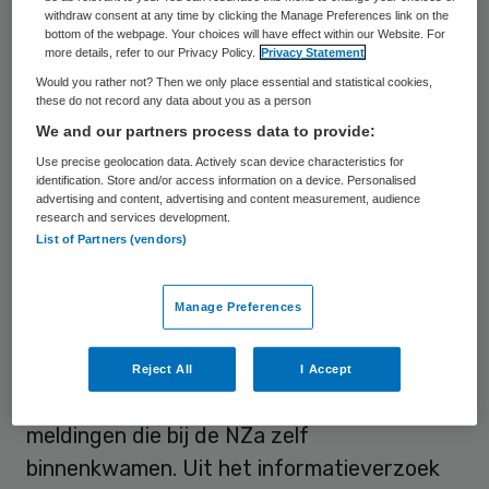
verzorgingshuizen moeten cliënten nog
withdraw consent at any time by clicking the Manage Preferences link on the
bottom of the webpage. Your choices will have effect within our Website. For
steeds onterecht bijbetalen. Daarnaast is
more details, refer to our Privacy Policy.
Privacy Statement
de informatievoorziening van elf instellingen
Would you rather not? Then we only place essential and statistical cookies,
these do not record any data about you as a person
nog onduidelijk of onjuist. Dat schrijft de
We and our partners process data to provide:
NZa deze week in een brief aan de
Use precise geolocation data. Actively scan device characteristics for
staatssecretaris. De NZa legt deze
identification. Store and/or access information on a device. Personalised
advertising and content, advertising and content measurement, audience
instellingen een aanwijzing op en wil
research and services development.
List of Partners (vendors)
cliëntenraden inzetten om de situatie te
verbeteren.
Manage Preferences
De NZa baseert
haar conclusies
op een
informatieverzoek dat ze dit voorjaar
Reject All
I Accept
uitzette bij zorginstellingen en op
meldingen die bij de NZa zelf
binnenkwamen. Uit het informatieverzoek