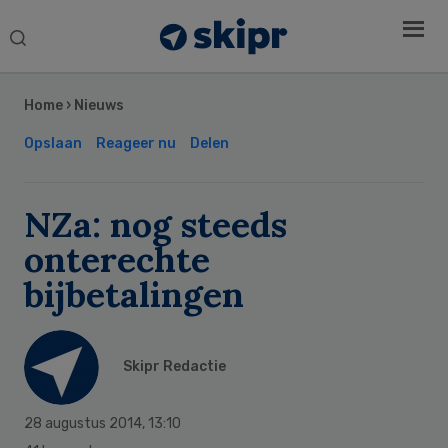
Search
this
Secondary
website
Sidebar
Home
›
Nieuws
Opslaan
Reageer nu
Delen
NZa: nog steeds
onterechte
bijbetalingen
Skipr Redactie
28 augustus 2014
,
13:10