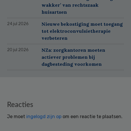
wakker’ van rechtszaak
huisartsen
Nieuwe bekostiging moet toegang
24 jul 2026
tot elektroconvulsietherapie
verbeteren
NZa: zorgkantoren moeten
20 jul 2026
actiever problemen bij
dagbesteding voorkomen
Reader
Reacties
Interactions
Je moet
ingelogd zijn op
om een reactie te plaatsen.