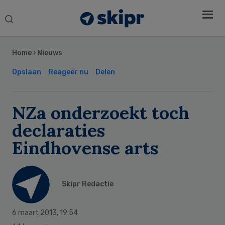
Search
this
Secondary
website
Sidebar
Home
›
Nieuws
Opslaan
Reageer nu
Delen
NZa onderzoekt toch
declaraties
Eindhovense arts
Skipr Redactie
6 maart 2013
,
19:54