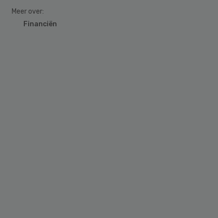
Meer over:
Financiën
Primary
Sidebar