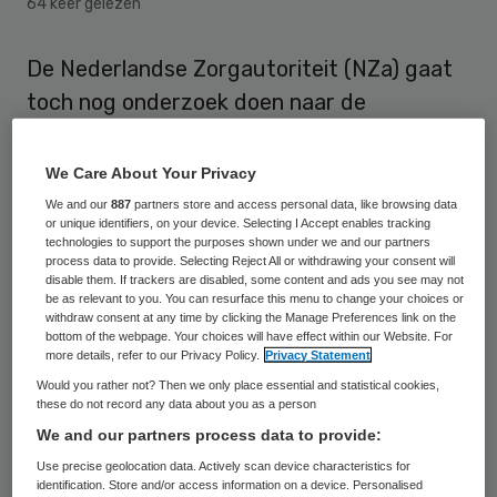
64 keer gelezen
De Nederlandse Zorgautoriteit (NZa) gaat
toch nog onderzoek doen naar de
declaraties van interniste Marion Blonk van
het Catharina Ziekenhuis in Eindhoven.
We Care About Your Privacy
Minister Edith Schippers van
We and our
887
partners store and access personal data, like browsing data
or unique identifiers, on your device. Selecting I Accept enables tracking
Volksgezondheid heeft dat woensdag aan
technologies to support the purposes shown under we and our partners
process data to provide. Selecting Reject All or withdrawing your consent will
de Tweede Kamer gemeld.
disable them. If trackers are disabled, some content and ads you see may not
be as relevant to you. You can resurface this menu to change your choices or
withdraw consent at any time by clicking the Manage Preferences link on the
Verzekeraars hadden eerder aan de bel
bottom of the webpage. Your choices will have effect within our Website. For
getrokken bij het ziekenhuis omdat de arts
more details, refer to our Privacy Policy.
Privacy Statement
behandelingen niet volgens de regels
Would you rather not? Then we only place essential and statistical cookies,
these do not record any data about you as a person
declareerde. In forensisch
We and our partners process data to provide:
accountantsonderzoek werd daarna de
Use precise geolocation data. Actively scan device characteristics for
conclusie getrokken dat van fraude geen
identification. Store and/or access information on a device. Personalised