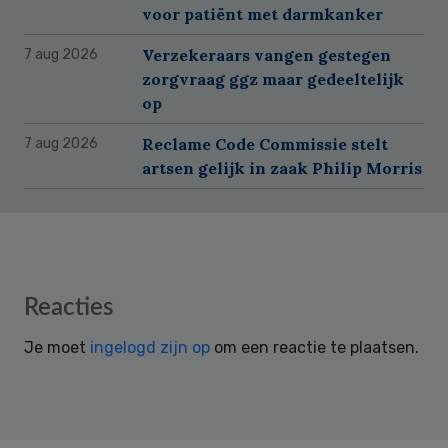
voor patiënt met darmkanker
Verzekeraars vangen gestegen
7 aug 2026
zorgvraag ggz maar gedeeltelijk
op
Reclame Code Commissie stelt
7 aug 2026
artsen gelijk in zaak Philip Morris
Reader
Reacties
Interactions
Je moet
ingelogd zijn op
om een reactie te plaatsen.