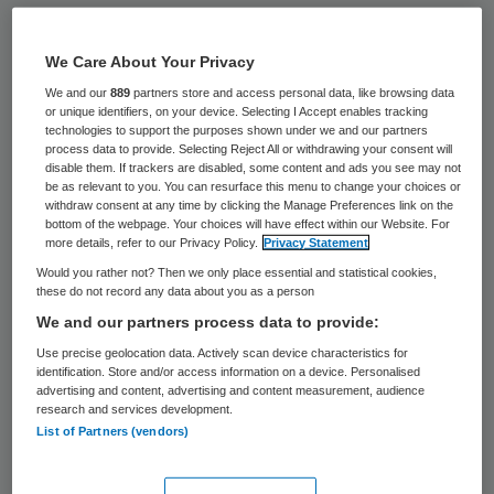
President Barack Obama zal zijn strijd voor
hervormingen in de gezondheidszorg niet
We Care About Your Privacy
opgeven. In zijn toespraak tot het
We and our
889
partners store and access personal data, like browsing data
or unique identifiers, on your device. Selecting I Accept enables tracking
Amerikaanse Congres stelde hij niet te
technologies to support the purposes shown under we and our partners
process data to provide. Selecting Reject All or withdrawing your consent will
zullen weglopen van miljoenen Amerikanen
disable them. If trackers are disabled, some content and ads you see may not
be as relevant to you. You can resurface this menu to change your choices or
die hun verzekering zullen verliezen, te
withdraw consent at any time by clicking the Manage Preferences link on the
kampen krijgen met steeds hogere kosten
bottom of the webpage. Your choices will have effect within our Website. For
more details, refer to our Privacy Policy.
Privacy Statement
of aan wie de toegang tot noodzakelijke
Would you rather not? Then we only place essential and statistical cookies,
medische hulp geweigerd wordt.
these do not record any data about you as a person
We and our partners process data to provide:
Use precise geolocation data. Actively scan device characteristics for
Hervormingsplan
identification. Store and/or access information on a device. Personalised
advertising and content, advertising and content measurement, audience
gezondheidszorg
research and services development.
List of Partners (vendors)
“Ik zal niet weglopen van deze Amerikanen,
en de mensen in deze kamer zouden dan