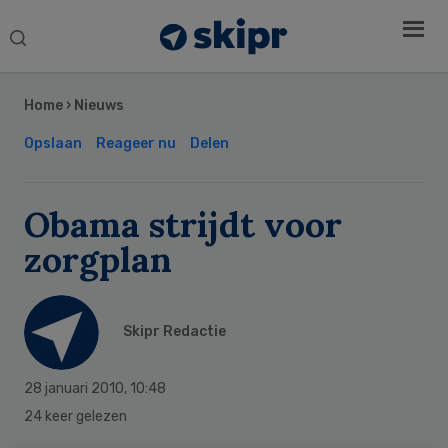
Search
this
Secondary
website
Sidebar
Home
›
Nieuws
Opslaan
Reageer nu
Delen
Obama strijdt voor
zorgplan
Skipr Redactie
28 januari 2010
,
10:48
24 keer gelezen