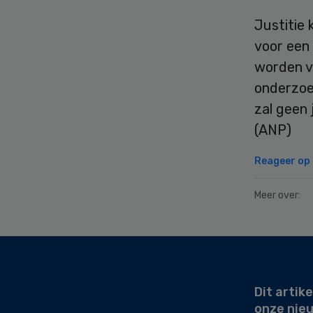
Justitie 
voor een 
worden ve
onderzoe
zal geen 
(ANP)
Reageer op d
Meer over:
Secondary
Sidebar
Dit artike
onze nie