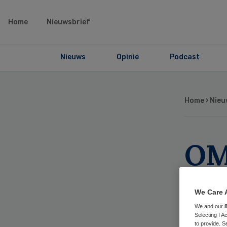
Home
Nieuwsbrief
Nieuws
Opinie
Podcast
Home
›
Nieu
OM
on
We Care 
du
We and our
Selecting I 
to provide. S