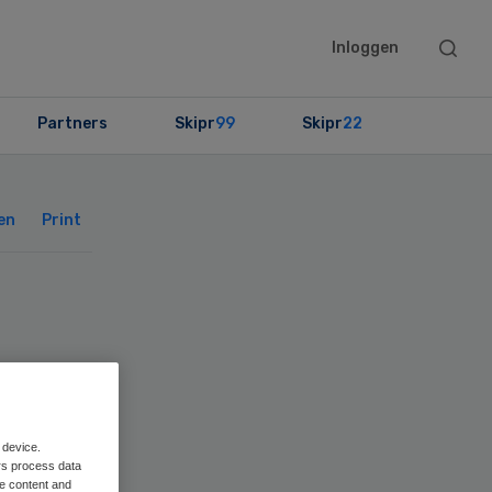
Searc
Inloggen
this
websit
Partners
Skipr
99
Skipr
22
Primary
Sidebar
en
Print
 device.
rs process data
me content and