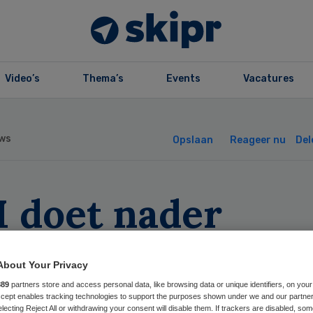
Video’s
Thema’s
Events
Vacatures
ws
Opslaan
Reageer nu
Del
 doet nader
derzoek naar
About Your Privacy
bieuze chirurg
889
partners store and access personal data, like browsing data or unique identifiers, on your
Accept enables tracking technologies to support the purposes shown under we and our partne
electing Reject All or withdrawing your consent will disable them. If trackers are disabled, so