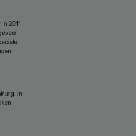
in 2011
geveer
peciale
lopen
irurg. In
zaken