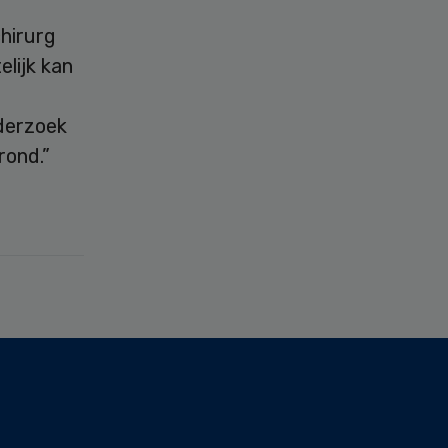
chirurg
lijk kan
nderzoek
rond.”