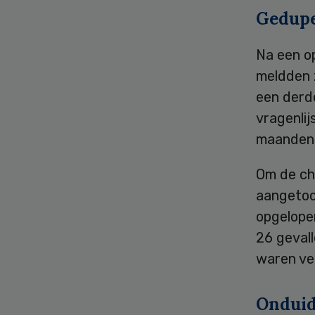
Gedup
Na een o
meldden 
een derd
vragenlij
maanden 
Om de ch
aangetoo
opgelopen
26 gevall
waren ve
Onduid