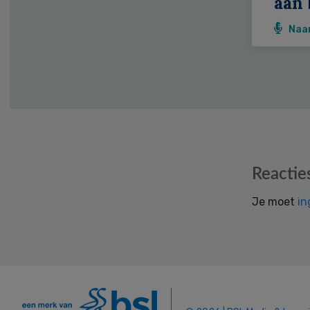
aan 
Naa
Reader
Reactie
Interactions
Je moet
in