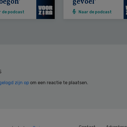
begon’
gevoel’
r de podcast
Naar de podcast
s
gelogd zijn op
om een reactie te plaatsen.