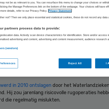
may not be as relevant to you. You can resurface this menu to change your choices or withd
licking the Manage Preferences link on the bottom of the webpage. Your choices will have eff
more details, refer to our Privacy Policy.
Privacy Statement
Skipr Redactie
14 maart 2013
,
13:18
41 keer gelezen
her not? Then we only place essential and statistical cookies, these do not record any data
r partners process data to provide:
eolocation data. Actively scan device characteristics for identification. Store and/or access 
baar Ministerie (OM) in Haarlem doet nader onde
onalised advertising and content, advertising and content measurement, audience research 
mogelijkheden om de omstreden orthopedisch chi
.
ners (vendors)
strafrechtelijk te vervolgen. Justitie laat hiervoo
onafhankelijke orthopeed kijken naar 12 mogelijk
references
Reject All
I 
 missers van De Bruin, zo meldde een woordvoer
g.
werd in 2010 ontslagen
door het Waterlandzieken
. Hij zou jarenlang risicovolle rugoperaties heb
d die regelmatig mislukten.