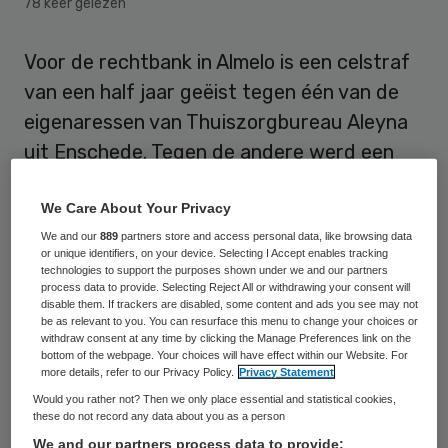
78 keer gelezen
Voor de rechtbank in Almelo is een celstraf
van een half jaar geëist tegen één van de
eigenaressen van Thuiszorgbureau Aleyna
uit Enschede. Tegen de andere werd een
werkstraf van 240 uur geëist. Dat meldt
We Care About Your Privacy
RTV Oost.
We and our
889
partners store and access personal data, like browsing data
or unique identifiers, on your device. Selecting I Accept enables tracking
De twee zouden op grote schaal
technologies to support the purposes shown under we and our partners
gefraudeerd hebben met
process data to provide. Selecting Reject All or withdrawing your consent will
disable them. If trackers are disabled, some content and ads you see may not
persoonsgebonden budgetten. Daarbij
be as relevant to you. You can resurface this menu to change your choices or
withdraw consent at any time by clicking the Manage Preferences link on the
werden zowel cliënten als de verstrekkers
bottom of the webpage. Your choices will have effect within our Website. For
more details, refer to our Privacy Policy.
Privacy Statement
van de budgetten benadeeld. Zorgbureau
Would you rather not? Then we only place essential and statistical cookies,
Aleyna werd in 2008 opgericht en ging in
these do not record any data about you as a person
2009 failliet. Nog geen maand na het
We and our partners process data to provide: