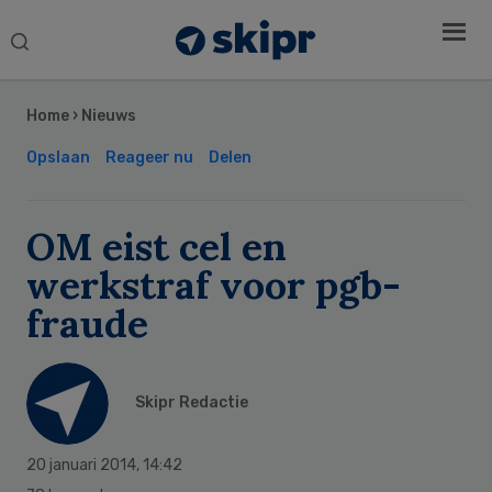
Search
this
Secondary
website
Sidebar
Home
›
Nieuws
Opslaan
Reageer nu
Delen
OM eist cel en
werkstraf voor pgb-
fraude
Skipr Redactie
20 januari 2014
,
14:42