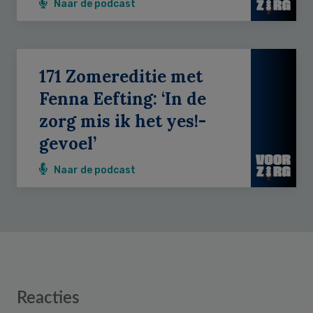
Naar de podcast
171 Zomereditie met
Fenna Eefting: ‘In de
zorg mis ik het yes!-
gevoel’
Naar de podcast
Reader
Reacties
Interactions