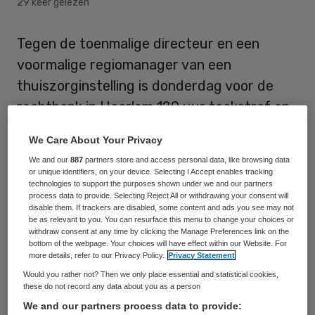
29 keer gelezen
Tegen de toenmalige directeur en een
voormalige regiomanager van een
thuiszorginstelling is donderdag voor de
rechtbank in Haarlem 120 uur taakstraf en
twee maanden voorwaardelijke celstraf
We Care About Your Privacy
geëist vanwege hun rol bij het overlijden
We and our
887
partners store and access personal data, like browsing data
van een 81-jarige Haarlemse in 2012. De
or unique identifiers, on your device. Selecting I Accept enables tracking
technologies to support the purposes shown under we and our partners
vrouw was met haar voet klem komen te
process data to provide. Selecting Reject All or withdrawing your consent will
disable them. If trackers are disabled, some content and ads you see may not
zitten onder de bank, kon nog alarm slaan,
be as relevant to you. You can resurface this menu to change your choices or
maar kreeg door een reeks fouten bij de
withdraw consent at any time by clicking the Manage Preferences link on the
bottom of the webpage. Your choices will have effect within our Website. For
thuiszorginstelling nooit hulp.
more details, refer to our Privacy Policy.
Privacy Statement
Would you rather not? Then we only place essential and statistical cookies,
De hoogbejaarde vrouw, suikerpatiënte,
these do not record any data about you as a person
We and our partners process data to provide:
werd na meer dan 48 uur ernstig