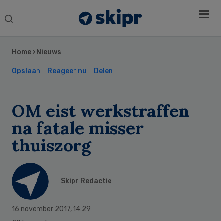
Search
this
Secondary
website
Sidebar
Home
›
Nieuws
Opslaan
Reageer nu
Delen
OM eist werkstraffen
na fatale misser
thuiszorg
Skipr Redactie
16 november 2017
,
14:29