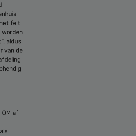
d
enhuis
het feit
e worden
”, aldus
er van de
afdeling
schendig
t OM af
als