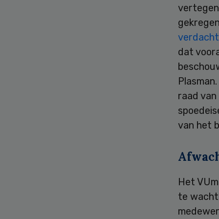
vertegenw
gekregen
verdacht
dat voor
beschouwd
Plasman.
raad van
spoedeise
van het 
Afwac
Het VUmc
te wachte
medewerk