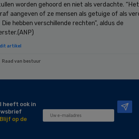
zullen worden gehoord en niet als verdachte. “He
raf aangeven of ze mensen als getuige of als ve
. Die hebben verschillende rechten”, aldus de
rster.(ANP)
it artikel
Raad van bestuur
l heeft ook in
uwsbrief
Blijf op de