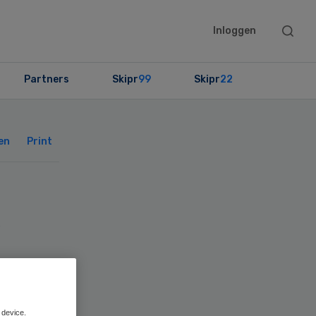
Searc
Inloggen
this
websit
Partners
Skipr
99
Skipr
22
Primary
Sidebar
en
Print
c
 device.