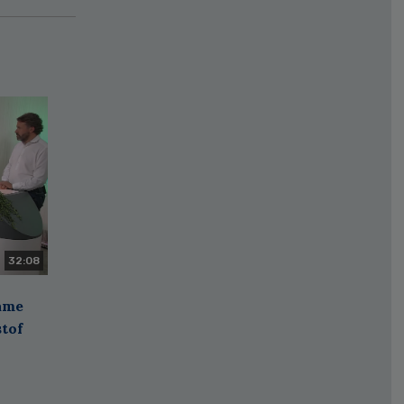
32:08
zame
stof