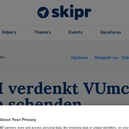
Video’s
Thema’s
Events
Vacatures
ws
Opslaan
Reageer nu
Del
 verdenkt VUm
n schenden
roepsgeheim
About Your Privacy
887
partners store and access personal data, like browsing data or unique identifiers, on your