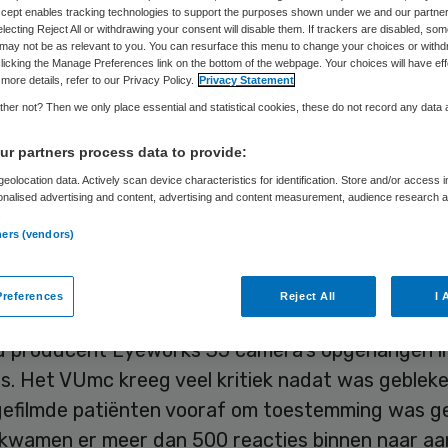
Accept enables tracking technologies to support the purposes shown under we and our partne
electing Reject All or withdrawing your consent will disable them. If trackers are disabled, so
may not be as relevant to you. You can resurface this menu to change your choices or withd
Skipr Redactie
6 juni 2012
,
18:54
26 keer gelezen
licking the Manage Preferences link on the bottom of the webpage. Your choices will have eff
more details, refer to our Privacy Policy.
Privacy Statement
her not? Then we only place essential and statistical cookies, these do not record any data
edisch centrum in Amsterdam en productiebedrij
r partners process data to provide:
 van Reinout Oerlemans worden verdacht van he
eolocation data. Actively scan device characteristics for identification. Store and/or access 
onalised advertising and content, advertising and content measurement, audience research 
 van het medisch beroepsgeheim. Het Openbaar M
.
ners (vendors)
enkt het productiebedrijf ook van het heimelijk 
.
references
Reject All
I 
opnames van het tv-programma ’24 uur tussen le
d producent Eyeworks 35 camera’s opgehangen i
is. Het VUmc kreeg veel kritiek nadat was geblek
e gefilmde patiënten vooraf om toestemming was g
l kwamen er meer dan 500 reacties binnen naar aa