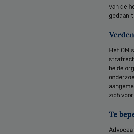
van de he
gedaan t
Verden
Het OM st
strafrec
beide org
onderzoe
aangemerk
zich voo
Te bep
Advocaat