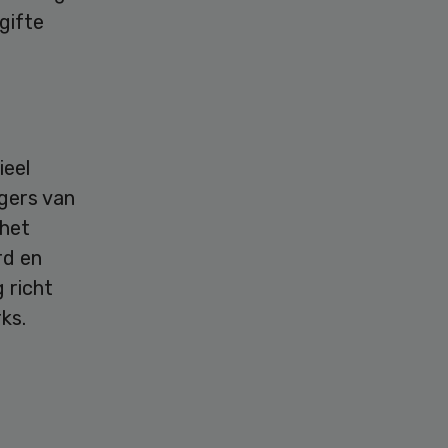
gifte
ieel
gers van
 het
rd en
g richt
ks.