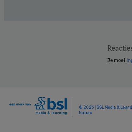
Reader
Reactie
Interactions
Je moet
in
© 2026 | BSL Media & Learn
Nature