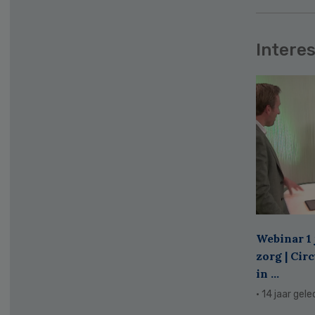
Interes
Webinar 1 
zorg | Cir
in ...
· 14 jaar gel