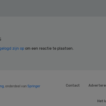
s
gelogd zijn op
om een reactie te plaatsen.
Contact
Advertere
ing
, onderdeel van
Springer
Het l