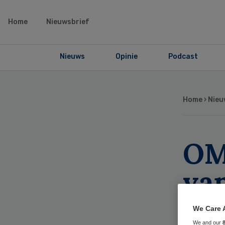
Home
Nieuwsbrief
Nieuws
Opinie
Podcast
Home
›
Nieu
OM
va
be
We Care 
We and our