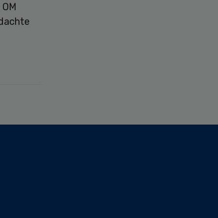
t OM
rdachte