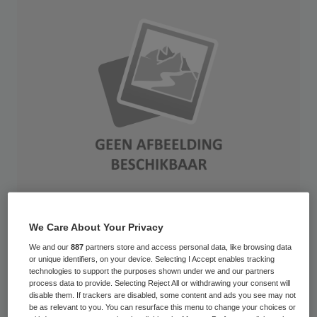
We Care About Your Privacy
Het Openbaar Ministerie (OM) legt de
We and our
887
partners store and access personal data, like browsing data
Twentse neuroloog die ervan wordt
or unique identifiers, on your device. Selecting I Accept enables tracking
technologies to support the purposes shown under we and our partners
verdacht tientallen patiënten ernstige
process data to provide. Selecting Reject All or withdrawing your consent will
schade te hebben toegebracht door
disable them. If trackers are disabled, some content and ads you see may not
be as relevant to you. You can resurface this menu to change your choices or