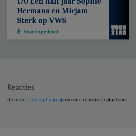
170 Een half jaar Sophie
Hermans en Mirjam
Sterk op VWS
Naar de podcast
Reader
Reacties
Interactions
Je moet
ingelogd zijn op
om een reactie te plaatsen.