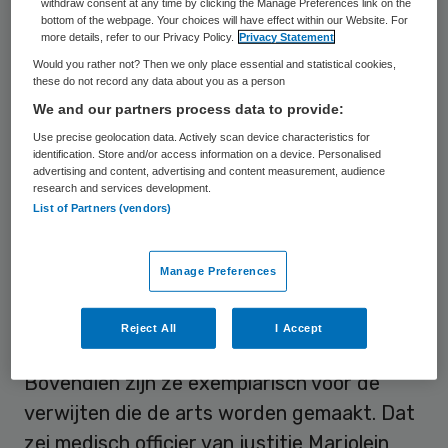
jarenlang door foutieve diagnoses te
withdraw consent at any time by clicking the Manage Preferences link on the
bottom of the webpage. Your choices will have effect within our Website. For
stellen, negen zaken ten laste. Het
more details, refer to our Privacy Policy.
Privacy Statement
zwaarste verwijt is het opzettelijk
Would you rather not? Then we only place essential and statistical cookies,
these do not record any data about you as a person
benadelen van de gezondheid van
We and our partners process data to provide:
patiënten, met zwaar lichamelijk letsel en
Use precise geolocation data. Actively scan device characteristics for
mogelijk zelfs de dood tot gevolg. Dat feit
identification. Store and/or access information on a device. Personalised
advertising and content, advertising and content measurement, audience
kan maximaal 9 jaar gevangenisstraf
research and services development.
opleveren.
List of Partners (vendors)
Tegen de arts bestaan meer dan dertig
Manage Preferences
individuele verdenkingen, maar volgens het
OM zijn de negen zaken die nu aanhangig
Reject All
I Accept
gemaakt zijn, de meest kansrijke.
Bovendien zijn ze exemplarisch voor de
verwijten die de arts worden gemaakt. Dat
zei medisch officier van justitie Marjolein