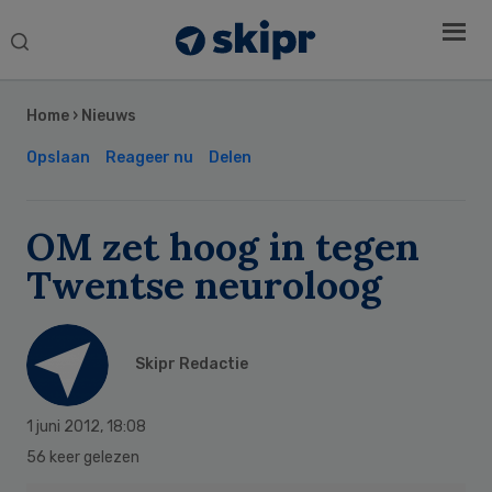
Search
this
Secondary
website
Sidebar
Home
›
Nieuws
Opslaan
Reageer nu
Delen
OM zet hoog in tegen
Twentse neuroloog
Skipr Redactie
1 juni 2012
,
18:08
56 keer gelezen