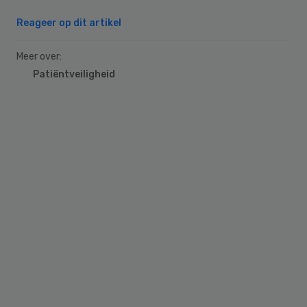
Reageer op dit artikel
Meer over:
Patiëntveiligheid
Primary
Sidebar