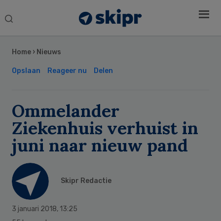
Search
this
Secondary
website
Sidebar
Home
›
Nieuws
Opslaan
Reageer nu
Delen
Ommelander
Ziekenhuis verhuist in
juni naar nieuw pand
Skipr Redactie
3 januari 2018
,
13:25