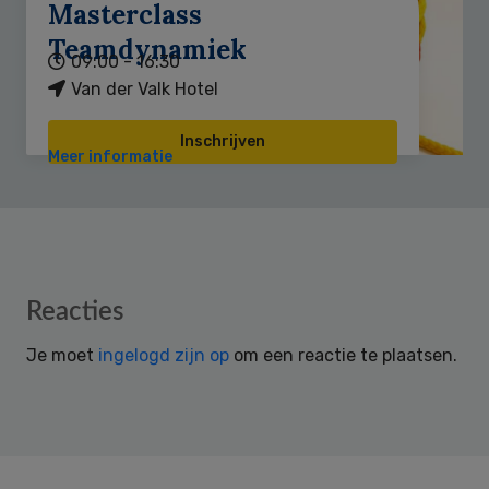
Masterclass
Teamdynamiek
09:00 - 16:30
Van der Valk Hotel
Inschrijven
Meer informatie
Reader
Reacties
Interactions
Je moet
ingelogd zijn op
om een reactie te plaatsen.