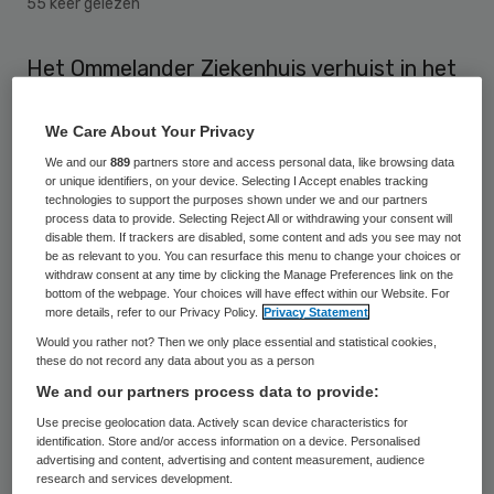
55 keer gelezen
Het Ommelander Ziekenhuis verhuist in het
weekend van 30 juni 2018 naar een nieuw
pand in het Groningse Scheemda. De
We Care About Your Privacy
huidige locaties in Delfzijl en Winschoten
We and our
889
partners store and access personal data, like browsing data
or unique identifiers, on your device. Selecting I Accept enables tracking
sluiten dan de deuren.
technologies to support the purposes shown under we and our partners
process data to provide. Selecting Reject All or withdrawing your consent will
disable them. If trackers are disabled, some content and ads you see may not
Begin 2016 is in Scheemda gestart met de
be as relevant to you. You can resurface this menu to change your choices or
withdraw consent at any time by clicking the Manage Preferences link on the
bouw van het nieuwe Ommelander
bottom of the webpage. Your choices will have effect within our Website. For
more details, refer to our Privacy Policy.
Privacy Statement
Ziekenhuis. Inmiddels bevinden de
Would you rather not? Then we only place essential and statistical cookies,
bouwwerkzaamheden zich in de
these do not record any data about you as a person
afrondende fase.
We and our partners process data to provide:
Use precise geolocation data. Actively scan device characteristics for
Het ziekenhuis heeft na de oplevering van
identification. Store and/or access information on a device. Personalised
advertising and content, advertising and content measurement, audience
het gebouw begin 2018 nog enkele
research and services development.