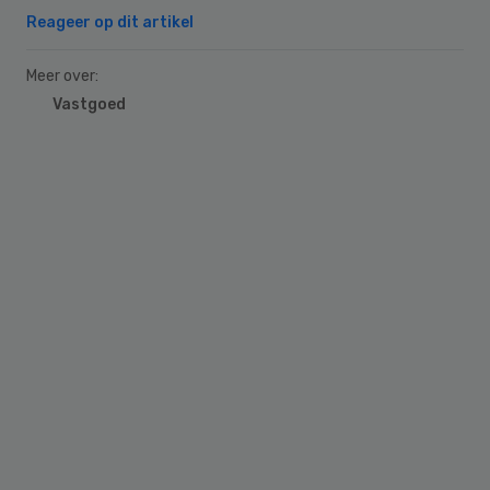
Reageer op dit artikel
Meer over:
Vastgoed
Primary
Sidebar