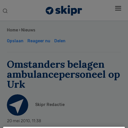
Search
this
Secondary
website
Sidebar
Home
›
Nieuws
Opslaan
Reageer nu
Delen
Omstanders belagen
ambulancepersoneel op
Urk
Skipr Redactie
20 mei 2010
,
11:38