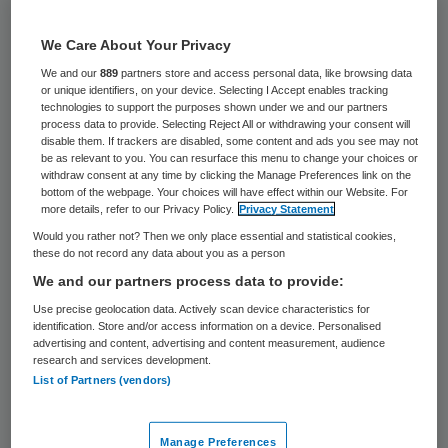
35 keer gelezen
We Care About Your Privacy
Omstanders hebben maandagavond
We and our
889
partners store and access personal data, like browsing data
ambulancepersoneel op Urk belaagd toen zij
or unique identifiers, on your device. Selecting I Accept enables tracking
technologies to support the purposes shown under we and our partners
een automobilist aan zijn verwondingen
process data to provide. Selecting Reject All or withdrawing your consent will
disable them. If trackers are disabled, some content and ads you see may not
behandelden. De politie heeft de
be as relevant to you. You can resurface this menu to change your choices or
withdraw consent at any time by clicking the Manage Preferences link on the
omstanders op afstand moeten houden.
bottom of the webpage. Your choices will have effect within our Website. For
Dat meldt de Gelderlander.
more details, refer to our Privacy Policy.
Privacy Statement
Would you rather not? Then we only place essential and statistical cookies,
these do not record any data about you as a person
Aangifte
We and our partners process data to provide:
Use precise geolocation data. Actively scan device characteristics for
Waarom de omstanders de
identification. Store and/or access information on a device. Personalised
advertising and content, advertising and content measurement, audience
ambulancebroeders belaagden is
research and services development.
List of Partners (vendors)
onduidelijk. De politie heeft niemand
aangehouden, weet
de Gelderlander
. Of het
ambulancepersoneel aangifte gaat doen
Manage Preferences