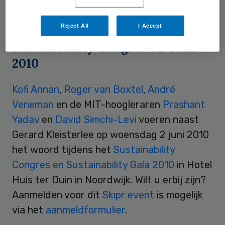
van bedreiging is nog niet bekend.
Reject All
I Accept
Sustainability Congres en Gala
2010
Kofi Annan
,
Roger van Boxtel
,
André
Veneman
en de MIT-hoogleraren
Prashant
Yadav
en
David Simchi-Levi
voeren naast
Gerard Kleisterlee op woensdag 2 juni 2010
het woord tijdens het
Sustainability
Congres en Sustainability Gala 2010
in Hotel
Huis ter Duin in Noordwijk. Wilt u erbij zijn?
Aanmelden voor dit
Skipr event
is mogelijk
via het
aanmeldformulier
.