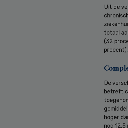
Uit de ve
chronisch
ziekenhui
totaal aa
(32 proce
procent).
Comple
De versch
betreft c
toegenome
gemiddel
hoger dan
nog 12,5 