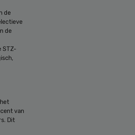
n de
lectieve
in de
e STZ-
isch,
 het
ocent van
s. Dit