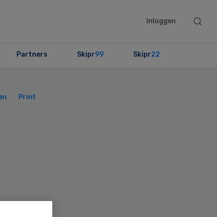
Searc
Inloggen
this
websit
Partners
Skipr
99
Skipr
22
Primary
Sidebar
en
Print