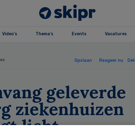
Video’s
Thema’s
Events
Vacatures
ws
Opslaan
Reageer nu
Del
vang geleverde
rg ziekenhuizen
jgt licht