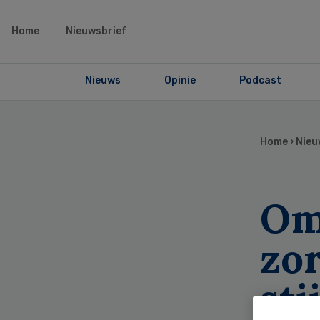
Home
Nieuwsbrief
Nieuws
Opinie
Podcast
Home
›
Nieu
Om
zo
sti