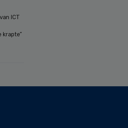
 van ICT
e krapte”