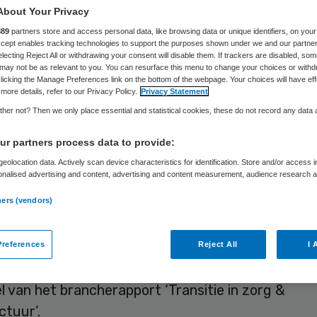
About Your Privacy
889
partners store and access personal data, like browsing data or unique identifiers, on your
Skipr Redactie
17 januari 2018
,
11:00
35 keer gelezen
Accept enables tracking technologies to support the purposes shown under we and our partne
electing Reject All or withdrawing your consent will disable them. If trackers are disabled, so
may not be as relevant to you. You can resurface this menu to change your choices or withd
licking the Manage Preferences link on the bottom of the webpage. Your choices will have eff
more details, refer to our Privacy Policy.
Privacy Statement
g van de geleverde zorg door ziekenhuizen is de
her not? Then we only place essential and statistical cookies, these do not record any data
 jaren licht gestegen, met zo’n anderhalf procen
r partners process data to provide:
 groei komt volledig voor rekening van de Samen
eolocation data. Actively scan device characteristics for identification. Store and/or access 
che opleidingsZiekenhuizen (STZ), terwijl de alge
onalised advertising and content, advertising and content measurement, audience research 
.
zen gelijk bleven in volume.
ners (vendors)
len onderzoekers van adviesbureaus AT Osborne e
tion in hun analyse naar de productieontwikkelin
references
Reject All
I 
sche en algemene ziekenhuizen tussen 2014 en 201
 van het brancherapport ‘Transitie in zorg &
ctuur’.