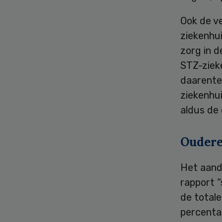
Ook de ve
ziekenhu
zorg in 
STZ-ziek
daarenteg
ziekenhu
aldus de
Ouder
Het aande
rapport “
de totale
percentag