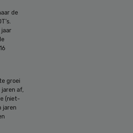
naar de
T’s.
 jaar
de
16
te groei
jaren af,
e (niet-
 jaren
en