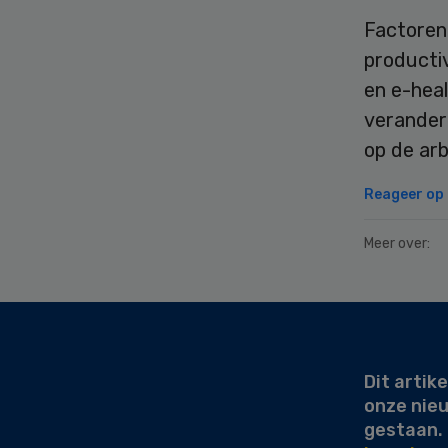
Factoren 
productiv
en e-hea
verandere
op de ar
Reageer op d
Meer over:
Secondary
Sidebar
Dit artike
onze nie
gestaan.