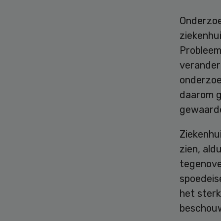
Onderzoe
ziekenhui
Probleem 
verander
onderzoek
daarom g
gewaardee
Ziekenhu
zien, ald
tegenover
spoedeis
het sterk
beschouw