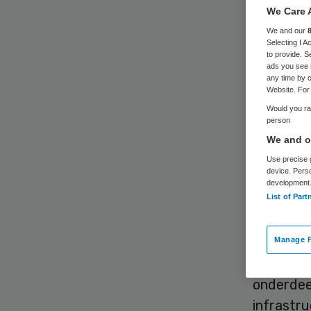
We Care 
We and our
Selecting I 
to provide. S
ads you see 
any time by c
Website. For 
De omvan
Would you rat
person
afgelopen
We and ou
beperkte
Use precise g
Topklinis
device. Pers
development
ziekenhui
List of Part
Dat stel
Performa
Manage P
topklini
onderdeel
infrastru