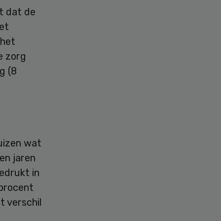
t dat de
et
 het
e zorg
g (8
uizen wat
en jaren
edrukt in
 procent
t verschil