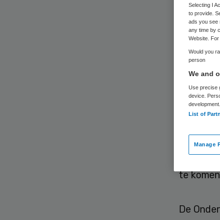
Selecting I 
cor
to provide. S
ads you see 
any time by c
Website. For 
Would you rat
person
We and ou
Use precise g
device. Pers
De Onder
development
Nederlan
List of Part
hebben a
pandemie
Manage P
exitstra
te komen,
De Onderz