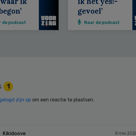
 waar ik
ik het yes!-
begon’
gevoel’
r de podcast
Naar de podcast
s
1
gelogd zijn op
om een reactie te plaatsen.
Kikidoove
8 mei 202