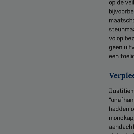
op de vei
bijvoorbe
maatscha
steunmaa
volop bez
geen uitv
een toeli
Verple
Justitie
“onafhank
hadden o
mondkapje
aandacht