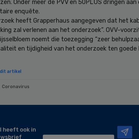
izen. Onder meer de PVV en 50PLUS dringen aan 
taire enquête.
erzoek heeft Grapperhaus aangegeven dat het kabi
ing zal verlenen aan het onderzoek”. OVV-voorzi
ijsselbloem noemt die toezegging “zeer behulpza
aliteit en tijdigheid van het onderzoek ten goede
it artikel
Coronavirus
l heeft ook in
uwsbrief