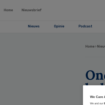
Home
Nieuwsbrief
Nieuws
Opinie
Podcast
Home
›
Nieu
On
bek
ka
We Care 
We and our