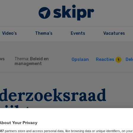
Video’s
Thema’s
Events
Vacatures
ws
Thema:
Beleid en
Opslaan
Reacties
Del
1
management
derzoeksraad
ijkt
binetsaanpak
About Your Privacy
887
partners store and access personal data, like browsing data or unique identifiers, on your