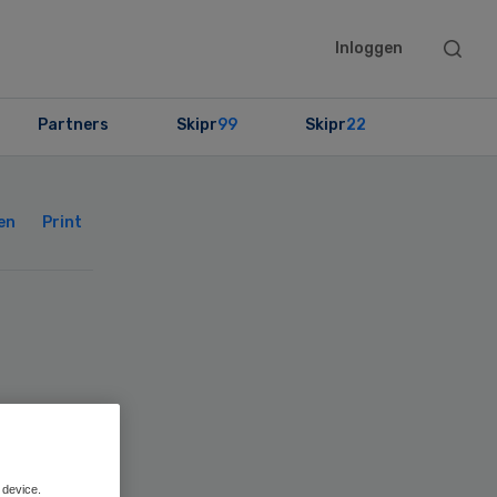
Searc
Inloggen
this
websit
Partners
Skipr
99
Skipr
22
Primary
Sidebar
en
Print
 device.