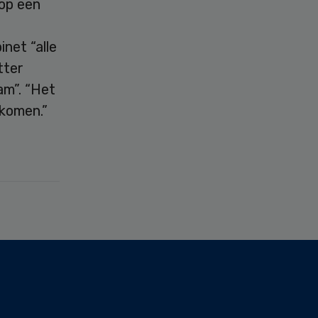
op een
net “alle
tter
am”. “Het
 komen.”