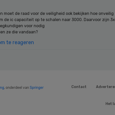
n moet de raad voor de veiligheid ook bekijken hoe onveilig
om de ic capaciteit op te schalen naar 3000. Daarvoor zijn 3
leegkundigen voor nodig
len ze die vandaan?
om te reageren
Contact
Advertere
ing
, onderdeel van
Springer
Het l