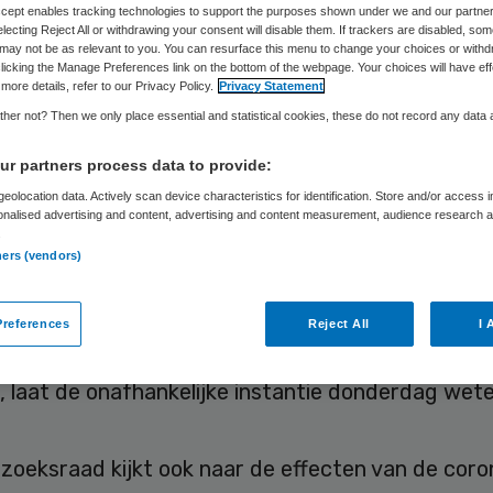
Accept enables tracking technologies to support the purposes shown under we and our partne
onacrisis
electing Reject All or withdrawing your consent will disable them. If trackers are disabled, so
may not be as relevant to you. You can resurface this menu to change your choices or withd
licking the Manage Preferences link on the bottom of the webpage. Your choices will have eff
more details, refer to our Privacy Policy.
Privacy Statement
her not? Then we only place essential and statistical cookies, these do not record any data
Skipr Redactie
7 mei 2020
,
11:02
446 keer gelezen
r partners process data to provide:
eolocation data. Actively scan device characteristics for identification. Store and/or access 
onalised advertising and content, advertising and content measurement, audience research 
zoeksraad voor Veiligheid (OVV) gaat onderzoeke
.
dse overheid en andere betrokken partijen de cor
ners (vendors)
angepakt. Het gaat dan om de voorbereiding op 
, de crisisbeheersing, de getroffen maatregelen 
references
Reject All
I 
tegie. De OVV hoopt over ruim een jaar met de be
 laat de onafhankelijke instantie donderdag wete
oeksraad kijkt ook naar de effecten van de coron