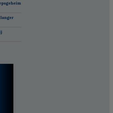
oepsgeheim
 langer
j