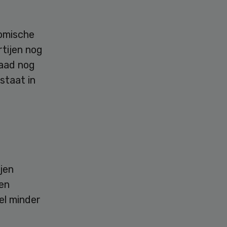
nomische
tijen nog
Raad nog
staat in
ijen
en
el minder