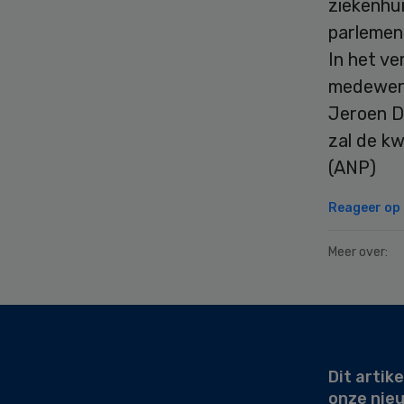
ziekenhu
parlemen
In het v
medewerk
Jeroen D
zal de kw
(ANP)
Reageer op d
Meer over:
Secondary
Sidebar
Dit artike
onze nie