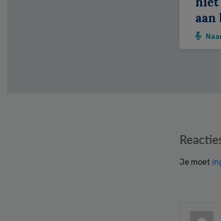
niet
aan 
Naa
Reader
Reactie
Interactions
Je moet
in