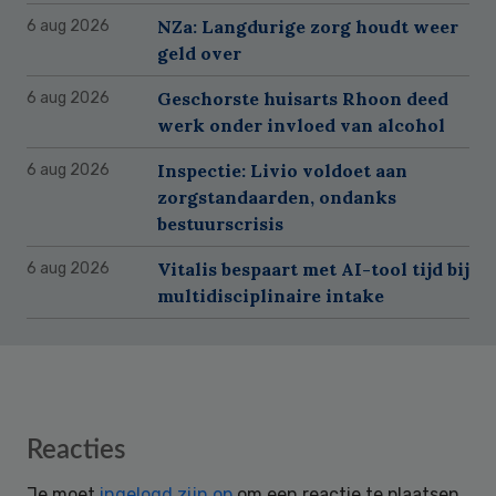
NZa: Langdurige zorg houdt weer
6 aug 2026
geld over
Geschorste huisarts Rhoon deed
6 aug 2026
werk onder invloed van alcohol
Inspectie: Livio voldoet aan
6 aug 2026
zorgstandaarden, ondanks
bestuurscrisis
Vitalis bespaart met AI-tool tijd bij
6 aug 2026
multidisciplinaire intake
Reader
Reacties
Interactions
Je moet
ingelogd zijn op
om een reactie te plaatsen.