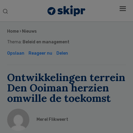
Search
this
Secondary
website
Sidebar
Home
›
Nieuws
Thema:
Beleid en management
Opslaan
Reageer nu
Delen
Ontwikkelingen terrein
Den Ooiman herzien
omwille de toekomst
Merel Flikweert