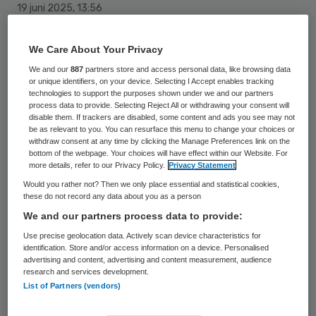
19 juni 2025
,
13:56
431 keer gelezen
We Care About Your Privacy
Sensire herziet de geplande nieuwbouw op
We and our
887
partners store and access personal data, like browsing data
or unique identifiers, on your device. Selecting I Accept enables tracking
het terrein van het hoofdgebouw van
technologies to support the purposes shown under we and our partners
process data to provide. Selecting Reject All or withdrawing your consent will
woonzorgcentrum Den Ooiman in
disable them. If trackers are disabled, some content and ads you see may not
Doetinchem.
be as relevant to you. You can resurface this menu to change your choices or
withdraw consent at any time by clicking the Manage Preferences link on the
bottom of the webpage. Your choices will have effect within our Website. For
Volgens de organisatie is de samenleving en
more details, refer to our Privacy Policy.
Privacy Statement
Would you rather not? Then we only place essential and statistical cookies,
de zorg in de afgelopen jaren sterk
these do not record any data about you as a person
veranderd. Hierdoor sluiten de bestaande
We and our partners process data to provide:
plannen niet meer aan op de huidige en
Use precise geolocation data. Actively scan device characteristics for
identification. Store and/or access information on a device. Personalised
toekomstige behoeftes.
advertising and content, advertising and content measurement, audience
research and services development.
List of Partners (vendors)
Bijna tien jaar oud