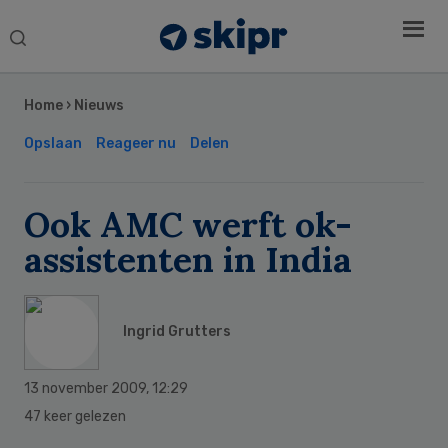
Search
this
Secondary
website
Sidebar
Home
›
Nieuws
Opslaan
Reageer nu
Delen
Ook AMC werft ok-
assistenten in India
Ingrid Grutters
13 november 2009
,
12:29
47 keer gelezen