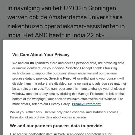
In navolging van het UMCG in Groningen
werven ook de Amsterdamse universitaire
ziekenhuizen operatiekamer-assistenten in
India. Het AMC heeft in India 22 ok-
assistenten gerekruteerd die in 2010 in het
ziekenhuis gaan werken. Een afvaardiging
We Care About Your Privacy
van het VU medisch centrum vertrekt
We and our
889
partners store and access personal data, like browsing data
or unique identifiers, on your device. Selecting I Accept enables tracking
volgende week naar India om tien ok-
technologies to support the purposes shown under we and our partners
process data to provide. Selecting Reject All or withdrawing your consent will
assistenten te werven. Dit meldt Het
disable them. If trackers are disabled, some content and ads you see may not
Parool.
be as relevant to you. You can resurface this menu to change your choices or
withdraw consent at any time by clicking the Manage Preferences link on the
bottom of the webpage. Your choices will have effect within our Website. For
more details, refer to our Privacy Policy.
Privacy Statement
Tekort aan ok-assistenten
Would you rather not? Then we only place essential and statistical cookies,
these do not record any data about you as a person
In Nederland en Europa is een groot tekort
We and our partners process data to provide:
aan ok-assistenten. Daarom verwacht een
Use precise geolocation data. Actively scan device characteristics for