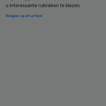
u interessante rubrieken te kiezen.
Reageer op dit artikel
Primary
Sidebar