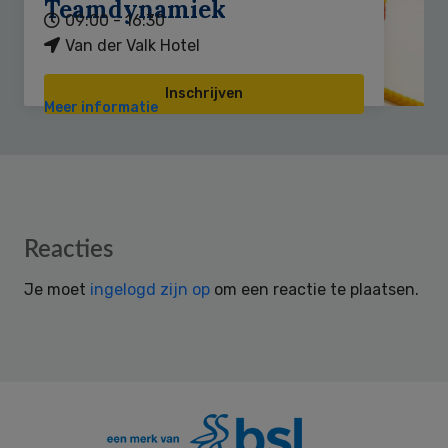
Teamdynamiek
09:00 - 16:30
Van der Valk Hotel
Inschrijven
Meer informatie
Reader
Reacties
Interactions
Je moet
ingelogd zijn op
om een reactie te plaatsen.