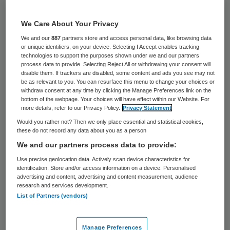
9 december 2019
,
11:15
We Care About Your Privacy
1357 keer gelezen
We and our
887
partners store and access personal data, like browsing data
or unique identifiers, on your device. Selecting I Accept enables tracking
technologies to support the purposes shown under we and our partners
Klinisch informaticus Lars van der A
process data to provide. Selecting Reject All or withdrawing your consent will
disable them. If trackers are disabled, some content and ads you see may not
ontwierp een dashboard met onder andere
be as relevant to you. You can resurface this menu to change your choices or
ongestructureerde data uit brieven en vrije
withdraw consent at any time by clicking the Manage Preferences link on the
bottom of the webpage. Your choices will have effect within our Website. For
teksten van specialisten.
more details, refer to our Privacy Policy.
Privacy Statement
Would you rather not? Then we only place essential and statistical cookies,
these do not record any data about you as a person
Van der A ontwierp het dashboard voor de
We and our partners process data to provide:
behandeling bij prostaatkanker,
zo staat op
Use precise geolocation data. Actively scan device characteristics for
identification. Store and/or access information on a device. Personalised
Qruxx.
“De gestructureerde data is
advertising and content, advertising and content measurement, audience
research and services development.
makkelijk samen te vatten in grafieken die je
List of Partners (vendors)
kunt tonen in een dashboard. Met
ongestructureerde informatie is dat een
Manage Preferences