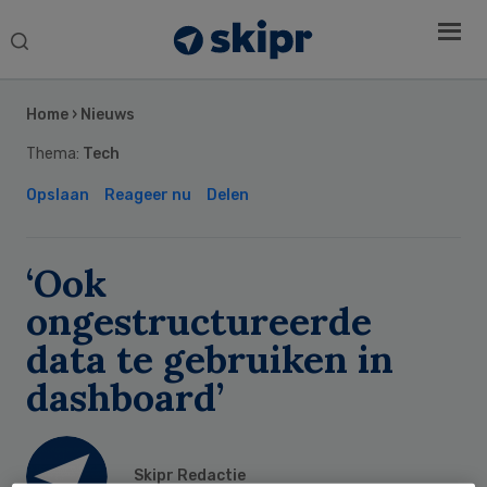
Search
this
Secondary
website
Sidebar
Home
›
Nieuws
Thema:
Tech
Opslaan
Reageer nu
Delen
‘Ook
ongestructureerde
data te gebruiken in
dashboard’
Skipr Redactie