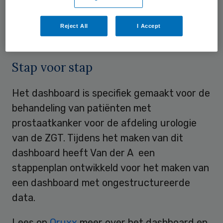
stuk lastiger, omdat het gaat over vrije
teksten, waarbij iedereen een eigen manier
Reject All
I Accept
van noteren hanteert.”
Stap voor stap
Het dashboard is specifiek gemaakt voor de
behandeling van patiënten met
prostaatkanker voor de afdeling urologie
van de ZGT. Tijdens het maken van dit
dashboard heeft Van der A een
stappenplan ontwikkeld voor het maken van
een dashboard met ongestructureerde
data.
Lees op
Qruxx
meer over het dashboard en