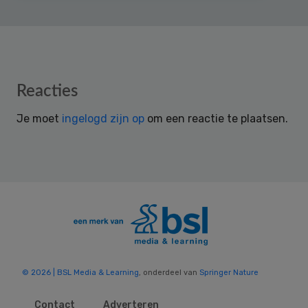
Reader
Reacties
Interactions
Je moet
ingelogd zijn op
om een reactie te plaatsen.
© 2026 | BSL Media & Learning
, onderdeel van
Springer Nature
Contact
Adverteren