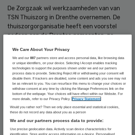
De Zorgzaak wil werkzaamheden van van
TSN Thuiszorg in Drenthe overnemen. De
thuiszorgorganisatie heeft een voorstel
gedaan aan de Drentse gemeenten, zo
meldt RTV Drenthe. Buurtzorg Nederland
We Care About Your Privacy
deed maandag al een voorstel om zo’n
We and our
887
partners store and access personal data, like browsing data
driekwart van de taken en het personeel
or unique identifiers, on your device. Selecting I Accept enables tracking
technologies to support the purposes shown under we and our partners
van TSN over te nemen.
process data to provide. Selecting Reject All or withdrawing your consent will
disable them. If trackers are disabled, some content and ads you see may not
be as relevant to you. You can resurface this menu to change your choices or
Gemeenten zijn nu aan zet. Zij moeten
withdraw consent at any time by clicking the Manage Preferences link on the
bottom of the webpage. Your choices will have effect within our Website. For
bepalen met welke partij zij in zee gaan.
more details, refer to our Privacy Policy.
Privacy Statement
Directeur Ruud Slot van De Zorgzaak denkt
Would you rather not? Then we only place essential and statistical cookies,
een samenwerking tussen zorgaanbieders
these do not record any data about you as a person
We and our partners process data to provide:
en gemeenten te kunnen bewerkstelligen,
Use precise geolocation data. Actively scan device characteristics for
zonder dat er financiële steun van de
identification. Store and/or access information on a device. Personalised