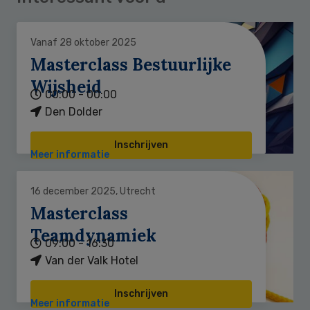
Vanaf 28 oktober 2025
Masterclass Bestuurlijke
Wijsheid
00:00 - 00:00
Den Dolder
Inschrijven
Meer informatie
16 december 2025, Utrecht
Masterclass
Teamdynamiek
09:00 - 16:30
Van der Valk Hotel
Inschrijven
Meer informatie