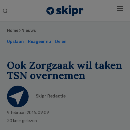
Search
this
Secondary
website
Sidebar
Home
›
Nieuws
Opslaan
Reageer nu
Delen
Ook Zorgzaak wil taken
TSN overnemen
Skipr Redactie
9 februari 2016
,
09:09
20 keer gelezen