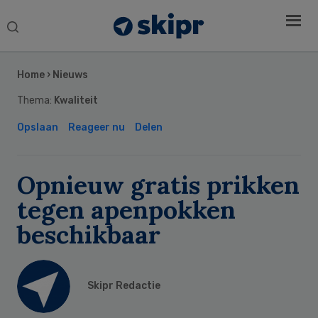
Search
this
Secondary
website
Sidebar
Home
›
Nieuws
Thema:
Kwaliteit
Opslaan
Reageer nu
Delen
Opnieuw gratis prikken
tegen apenpokken
beschikbaar
Skipr Redactie