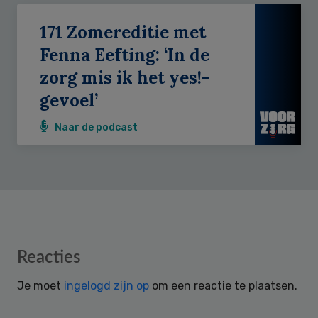
171 Zomereditie met
Fenna Eefting: ‘In de
zorg mis ik het yes!-
gevoel’
Naar de podcast
Reader
Reacties
Interactions
Je moet
ingelogd zijn op
om een reactie te plaatsen.