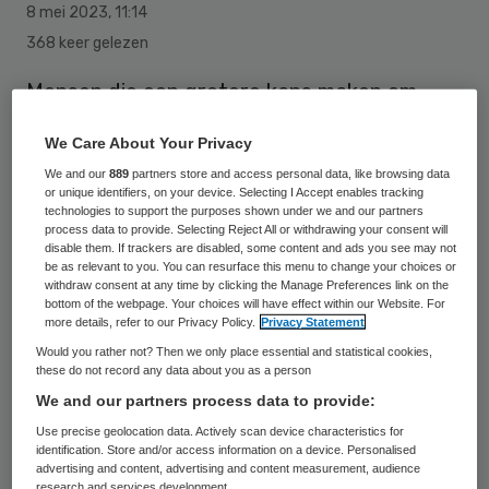
8 mei 2023
,
11:14
368 keer gelezen
Mensen die een grotere kans maken om
apenpokken op te lopen, kunnen zich vanaf
We Care About Your Privacy
heden weer gratis laten vaccineren. “Homo-
We and our
889
partners store and access personal data, like browsing data
en bi-mannen en transpersonen die nog niet
or unique identifiers, on your device. Selecting I Accept enables tracking
technologies to support the purposes shown under we and our partners
eerder gevaccineerd zijn en die van zichzelf
process data to provide. Selecting Reject All or withdrawing your consent will
disable them. If trackers are disabled, some content and ads you see may not
weten dat zij een grotere kans hebben om
be as relevant to you. You can resurface this menu to change your choices or
een mpox-infectie op te lopen, kunnen
withdraw consent at any time by clicking the Manage Preferences link on the
bottom of the webpage. Your choices will have effect within our Website. For
vanaf vandaag een afspraak maken bij hun
more details, refer to our Privacy Policy.
Privacy Statement
GGD”, meldt Soa Aids Nederland maandag.
Would you rather not? Then we only place essential and statistical cookies,
these do not record any data about you as a person
We and our partners process data to provide:
Mannen en transpersonen die niet weten of
Use precise geolocation data. Actively scan device characteristics for
identification. Store and/or access information on a device. Personalised
zij de vaccinatie nodig hebben, kunnen
advertising and content, advertising and content measurement, audience
research and services development.