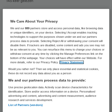
145 keer gelezen
Elbert Dijkgraaf wordt voorzitter van de
We Care About Your Privacy
raad van toezicht van Lelie zorggroep. De
We and our
889
partners store and access personal data, like browsing data
voormalig SGP-parlementariër volgt in deze
or unique identifiers, on your device. Selecting I Accept enables tracking
rol Albert van Wijk op.
technologies to support the purposes shown under we and our partners
process data to provide. Selecting Reject All or withdrawing your consent will
disable them. If trackers are disabled, some content and ads you see may not
Econoom Dijkgraaf
is hoogleraar in de
be as relevant to you. You can resurface this menu to change your choices or
withdraw consent at any time by clicking the Manage Preferences link on the
‘Empirische economie van de publieke
bottom of the webpage. Your choices will have effect within our Website. For
more details, refer to our Privacy Policy.
Privacy Statement
sector’ aan de Erasmus Universiteit
Would you rather not? Then we only place essential and statistical cookies,
Rotterdam. Hij was van 2010 tot en met
these do not record any data about you as a person
april 2018 Tweede Kamerlid voor de
We and our partners process data to provide:
Staatkundig Gereformeerde Partij (SGP).
Use precise geolocation data. Actively scan device characteristics for
identification. Store and/or access information on a device. Personalised
advertising and content, advertising and content measurement, audience
research and services development.
Uitdaging
List of Partners (vendors)