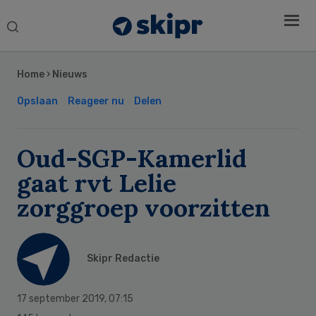
Search
this
Secondary
website
Sidebar
Home
›
Nieuws
Opslaan
Reageer nu
Delen
Oud-SGP-Kamerlid
gaat rvt Lelie
zorggroep voorzitten
Skipr Redactie
17 september 2019
,
07:15