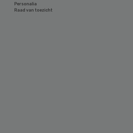
Personalia
Raad van toezicht
Primary
Sidebar