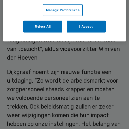
Met Dijkgraaf denkt de raad van toezicht
Manage Preferences
“een voorzitter met een breed netwerk in
bestuurlijke kring” te hebben aangetrokken.
Reject All
I Accept
“Zijn maatschappelijk brede ervaring zal van
toegevoegde waarde zijn voor onze raad
van toezicht”, aldus vicevoorzitter Wim van
der Hoeven.
Dijkgraaf noemt zijn nieuwe functie een
uitdaging. “Zo wordt de arbeidsmarkt voor
zorgpersoneel steeds krapper en moeten
we voldoende personeel zien aan te
trekken. Ook beleidsmatig zullen er zeker
weer wijzigingen komen die hun impact
hebben op onze instellingen. Het belang van