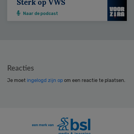
Sterk op VWS
Naar de podcast
Reader
Reacties
Interactions
Je moet
ingelogd zijn op
om een reactie te plaatsen.