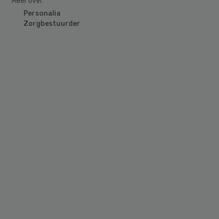
Meer over:
Personalia
Zorgbestuurder
Primary
Sidebar