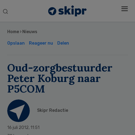
Search
this
Secondary
website
Sidebar
Home
›
Nieuws
Opslaan
Reageer nu
Delen
Oud-zorgbestuurder
Peter Koburg naar
P5COM
Skipr Redactie
16 juli 2012
,
11:51