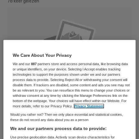
78 keer gelezen
We Care About Your Privacy
We and our
887
partners store and access personal data, like browsing data
or unique identifiers, on your device. Selecting I Accept enables tracking
technologies to support the purposes shown under we and our partners
process data to provide. Selecting Reject All or withdrawing your consent will
disable them. If trackers are disabled, some content and ads you see may not
be as relevant to you. You can resurface this menu to change your choices or
withdraw consent at any time by clicking the Manage Preferences link on the
bottom of the webpage. Your choices will have effect within our Website. For
more details, refer to our Privacy Policy.
Privacy Statement
Peter Koburg, eerder bestuurder bij
Would you rather not? Then we only place essential and statistical cookies,
these do not record any data about you as a person
woningcorporatie en zorginstelling De
We and our partners process data to provide:
Woonmensen, is eind mei in dienst getreden
Use precise geolocation data. Actively scan device characteristics for