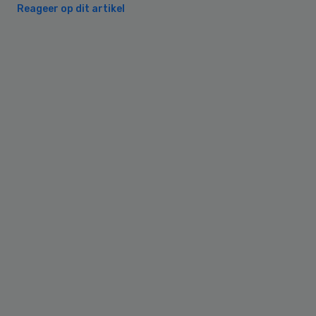
Reageer op dit artikel
Primary
Sidebar