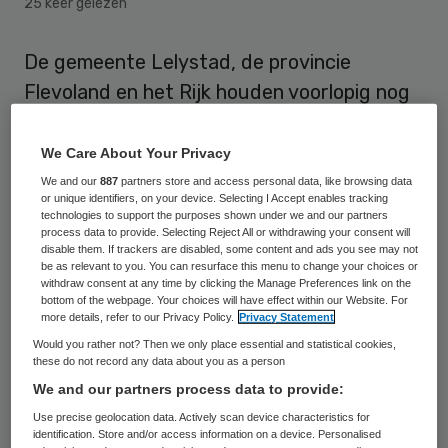
25 keer gelezen
De gemeente Lelystad, de provincie
Flevoland en het Rijk houden voorlopig nog
toezicht op het ziekenhuis MC Zuiderzee in
Lelystad. Dat maakte een woordvoerder
We Care About Your Privacy
van de gemeente Lelystad woensdag
We and our
887
partners store and access personal data, like browsing data
or unique identifiers, on your device. Selecting I Accept enables tracking
bekend.
technologies to support the purposes shown under we and our partners
process data to provide. Selecting Reject All or withdrawing your consent will
disable them. If trackers are disabled, some content and ads you see may not
be as relevant to you. You can resurface this menu to change your choices or
Vinger aan de pols
withdraw consent at any time by clicking the Manage Preferences link on the
bottom of the webpage. Your choices will have effect within our Website. For
more details, refer to our Privacy Policy.
Privacy Statement
Het voormalige IJsselmeerziekenhuis stond
Would you rather not? Then we only place essential and statistical cookies,
een jaar geleden aan de rand van
these do not record any data about you as a person
faillissement, maar werd mede
door
We and our partners process data to provide:
overheidssteun gered
. Gedurende de
Use precise geolocation data. Actively scan device characteristics for
identification. Store and/or access information on a device. Personalised
komende periode wordt een vinger aan de