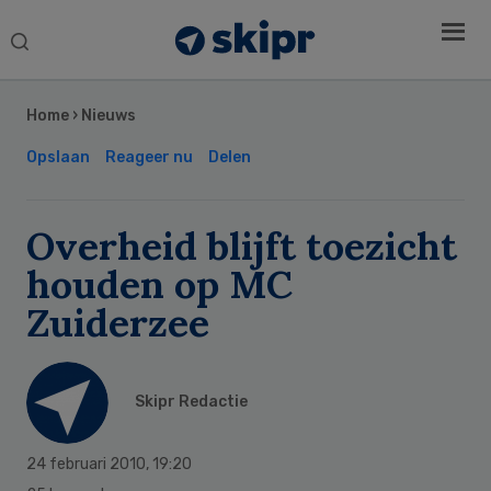
Search
this
Secondary
website
Sidebar
Home
›
Nieuws
Opslaan
Reageer nu
Delen
Overheid blijft toezicht
houden op MC
Zuiderzee
Skipr Redactie
24 februari 2010
,
19:20