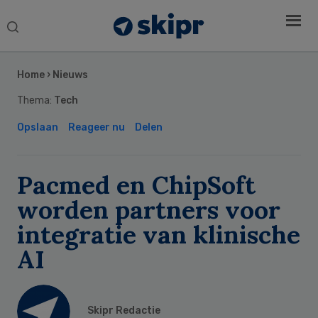
Search
this
Secondary
website
Sidebar
Home
›
Nieuws
Thema:
Tech
Opslaan
Reageer nu
Delen
Pacmed en ChipSoft
worden partners voor
integratie van klinische
AI
Skipr Redactie