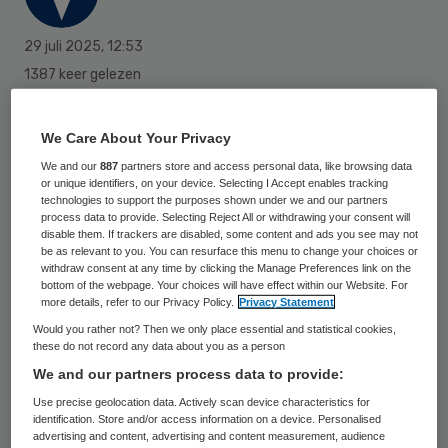
29 juli 2025
,
12:53
1387 keer gelezen
Pacmed, koploper in AI-beslisondersteuning
We Care About Your Privacy
voor de zorg, en ChipSoft, marktleider in
We and our
887
partners store and access personal data, like browsing data
elektronische patiëntendossiers in
or unique identifiers, on your device. Selecting I Accept enables tracking
technologies to support the purposes shown under we and our partners
Nederland, kondigen vandaag een
process data to provide. Selecting Reject All or withdrawing your consent will
strategisch partnership aan.
disable them. If trackers are disabled, some content and ads you see may not
be as relevant to you. You can resurface this menu to change your choices or
withdraw consent at any time by clicking the Manage Preferences link on the
bottom of the webpage. Your choices will have effect within our Website. For
more details, refer to our Privacy Policy.
Privacy Statement
Dankzij deze samenwerking komen de AI-
Would you rather not? Then we only place essential and statistical cookies,
oplossingen van
Pacmed
beschikbaar binnen
these do not record any data about you as a person
HiX via de innovatieve Data Driven Analysis
We and our partners process data to provide:
(DDA)-module. Deze standaard
Use precise geolocation data. Actively scan device characteristics for
identification. Store and/or access information on a device. Personalised
integratieroute vormt een belangrijke stap
advertising and content, advertising and content measurement, audience