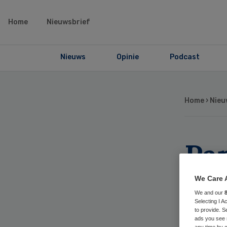
Home
Nieuwsbrief
Nieuws
Opinie
Podcast
Home
›
Nieu
Pa
ni
We Care 
We and our
toe
Selecting I 
to provide. S
ads you see 
any time by c