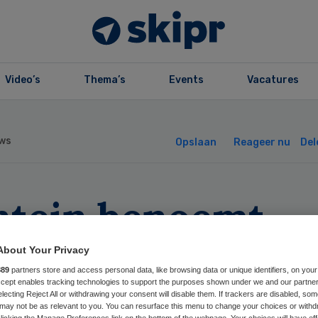
Video’s
Thema’s
Events
Vacatures
ws
Opslaan
Reageer nu
Del
ntein benoemt
euwe leden raad 
About Your Privacy
889
partners store and access personal data, like browsing data or unique identifiers, on your
zicht
Accept enables tracking technologies to support the purposes shown under we and our partne
electing Reject All or withdrawing your consent will disable them. If trackers are disabled, so
may not be as relevant to you. You can resurface this menu to change your choices or withd
licking the Manage Preferences link on the bottom of the webpage. Your choices will have eff