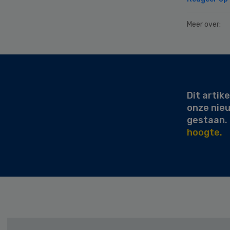
Meer over:
Secondary
Sidebar
Dit artike
onze nie
gestaan.
hoogte.