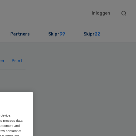
Searc
Inloggen
this
websit
Partners
Skipr
99
Skipr
22
Primary
Sidebar
en
Print
van
 device.
rs process data
me content and
raw consent at
ect within our