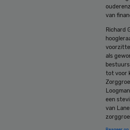
ouderenz
van finan
Richard 
hooglera
voorzitte
als gewon
bestuurs
tot voor 
Zorggroe
Loogman i
een stevi
van Lane
zorggroe
Reageer op d