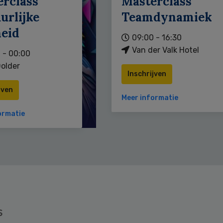
erclass
Masterclass
urlijke
Teamdynamiek
heid
09:00 - 16:30
Van der Valk Hotel
 - 00:00
older
Inschrijven
jven
Meer informatie
ormatie
s