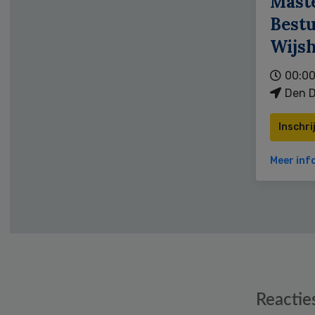
Mast
Bestu
Wijs
00:00
Den D
Inschri
Meer inf
Reader
Reactie
Interactions