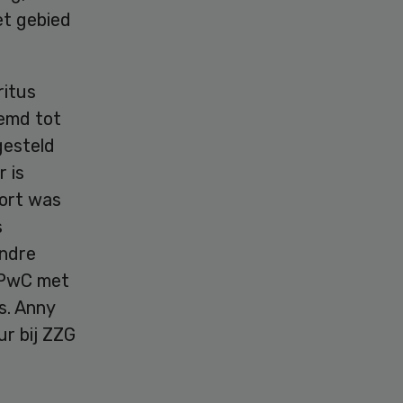
et gebied
ritus
oemd tot
gesteld
 is
Kort was
s
Andre
j PwC met
s. Anny
r bij ZZG