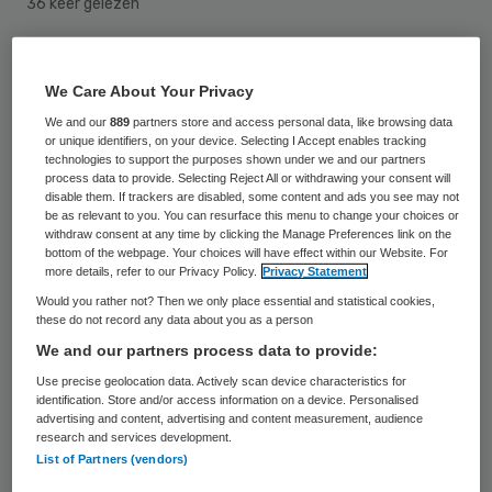
36 keer gelezen
Door een brand in een ziekenhuis in het
We Care About Your Privacy
Duitse Hamburg is een 61-jarige patiënt om
We and our
889
partners store and access personal data, like browsing data
het leven gekomen. Volgens de politie sloeg
or unique identifiers, on your device. Selecting I Accept enables tracking
technologies to support the purposes shown under we and our partners
het personeel in het ziekenhuis in de nacht
process data to provide. Selecting Reject All or withdrawing your consent will
van maandag op dinsdag alarm toen het
disable them. If trackers are disabled, some content and ads you see may not
be as relevant to you. You can resurface this menu to change your choices or
rook uit de kamer van de patiënt zag
withdraw consent at any time by clicking the Manage Preferences link on the
bottom of the webpage. Your choices will have effect within our Website. For
komen.
more details, refer to our Privacy Policy.
Privacy Statement
Would you rather not? Then we only place essential and statistical cookies,
De brandweer wist het vuur snel te blussen
these do not record any data about you as a person
maar voor de patiënt kwam dat te laat.
We and our partners process data to provide:
Veertien andere patiënten en twee
Use precise geolocation data. Actively scan device characteristics for
identification. Store and/or access information on a device. Personalised
medewerkers werden tijdens het blussen
advertising and content, advertising and content measurement, audience
research and services development.
geëvacueerd. (ANP)
List of Partners (vendors)