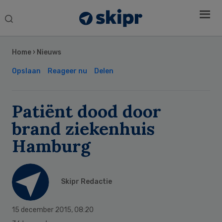
Search
this
Secondary
website
Sidebar
Home
›
Nieuws
Opslaan
Reageer nu
Delen
Patiënt dood door
brand ziekenhuis
Hamburg
Skipr Redactie
15 december 2015
,
08:20